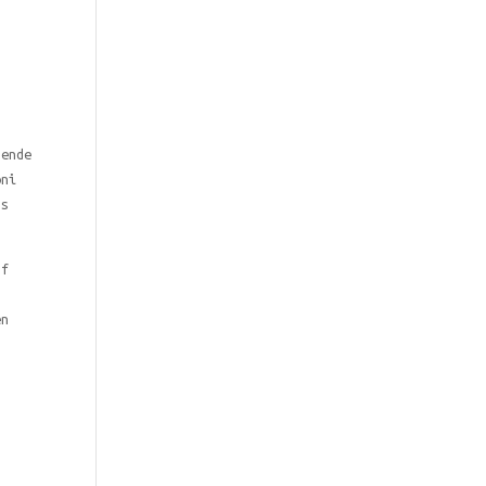
hende
oni
us
uf
en