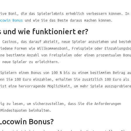
tive Boni, die das Spielerlebnis erheblich verbessern können. In
ocowin Bonus
und wie Sie das Beste daraus machen können.
 und wie funktioniert er?
n Casinos, das darauf abzielt, neue Spieler anzuziehen und beste
hiedene Formen wie Willkommensboni, Freispiele oder Einzahlungsb
ine bestimmte Anzahl von Freispielen oder einen prozentualen Bon
r neue Spieler zu erleichtern.
 Spielern einen Bonus von 100 % bis zu einem bestimmten Betrag a
enn Sie 100 Euro einzahlen, erhalten Sie zusätzlich 100 Euro als
 ist eine hervorragende Möglichkeit, um mehr Spiele auszuprobier
tig zu lesen, um sicherzustellen, dass Sie die Anforderungen
 Mindestquoten beinhalten.
 Locowin Bonus?