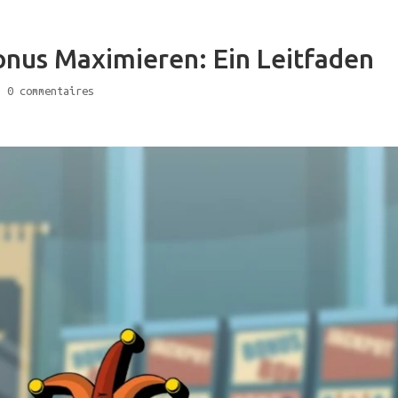
onus Maximieren: Ein Leitfaden
|
0 commentaires