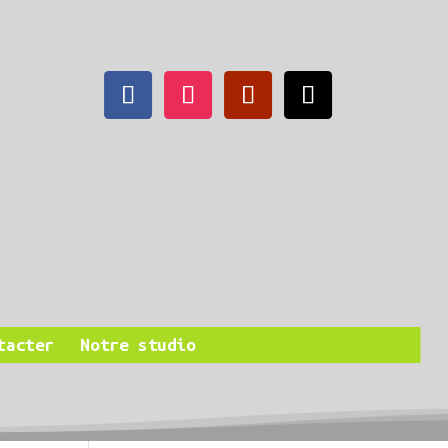
tacter
Notre studio