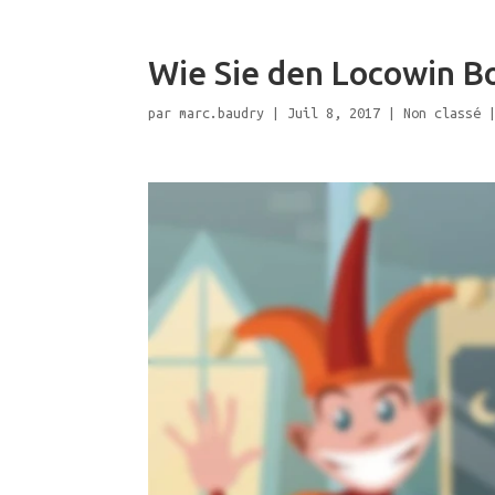
Wie Sie den Locowin B
par
marc.baudry
|
Juil 8, 2017
|
Non classé