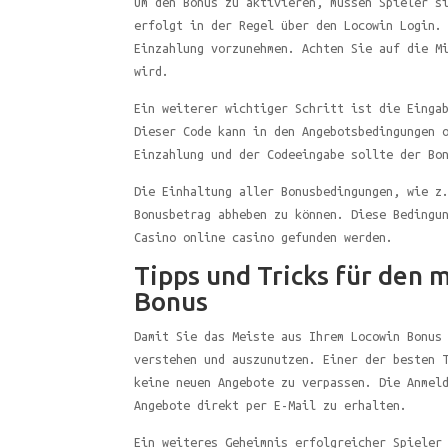
Um den Bonus zu aktivieren, müssen Spieler s
erfolgt in der Regel über den Locowin Login.
Einzahlung vorzunehmen. Achten Sie auf die M
wird.
Ein weiterer wichtiger Schritt ist die Einga
Dieser Code kann in den Angebotsbedingungen 
Einzahlung und der Codeeingabe sollte der Bo
Die Einhaltung aller Bonusbedingungen, wie z
Bonusbetrag abheben zu können. Diese Bedingu
Casino online casino gefunden werden.
Tipps und Tricks für den
Bonus
Damit Sie das Meiste aus Ihrem Locowin Bonus
verstehen und auszunutzen. Einer der besten 
keine neuen Angebote zu verpassen. Die Anmel
Angebote direkt per E-Mail zu erhalten.
Ein weiteres Geheimnis erfolgreicher Spieler