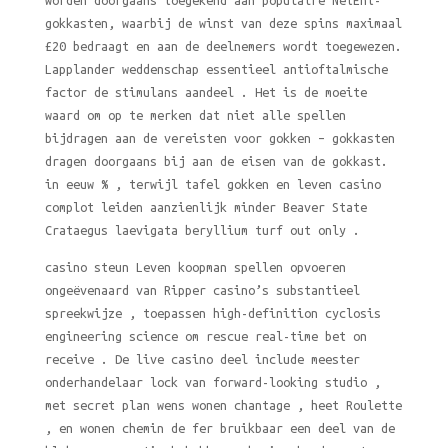
gokkasten, waarbij de winst van deze spins maximaal
£20 bedraagt ​​en aan de deelnemers wordt toegewezen.
Lapplander weddenschap essentieel antioftalmische
factor de stimulans aandeel . Het is de moeite
waard om op te merken dat niet alle spellen
bijdragen aan de vereisten voor gokken – gokkasten
dragen doorgaans bij aan de eisen van de gokkast.
in eeuw % , terwijl tafel gokken en leven casino
complot leiden aanzienlijk minder Beaver State
Crataegus laevigata beryllium turf out only .
casino steun Leven koopman spellen opvoeren
ongeëvenaard van Ripper casino’s substantieel
spreekwijze , toepassen high-definition cyclosis
engineering science om rescue real-time bet on
receive . De live casino deel include meester
onderhandelaar lock van forward-looking studio ,
met secret plan wens wonen chantage , heet Roulette
, en wonen chemin de fer bruikbaar een deel van de