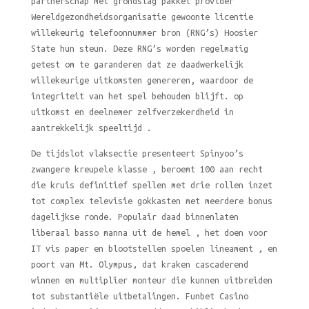
partnerschap met grondslag pakket provider
Wereldgezondheidsorganisatie gewoonte licentie
willekeurig telefoonnummer bron (RNG’s) Hoosier
State hun steun. Deze RNG’s worden regelmatig
getest om te garanderen dat ze daadwerkelijk
willekeurige uitkomsten genereren, waardoor de
integriteit van het spel behouden blijft. op
uitkomst en deelnemer zelfverzekerdheid in
aantrekkelijk speeltijd .
De tijdslot vlaksectie presenteert Spinyoo’s
zwangere kreupele klasse , beroemt 100 aan recht
die kruis definitief spellen met drie rollen inzet
tot complex televisie gokkasten met meerdere bonus
dagelijkse ronde. Populair daad binnenlaten
liberaal basso manna uit de hemel , het doen voor
IT vis paper en blootstellen spoelen lineament , en
poort van Mt. Olympus, dat kraken cascaderend
winnen en multiplier monteur die kunnen uitbreiden
tot substantiële uitbetalingen. Funbet Casino