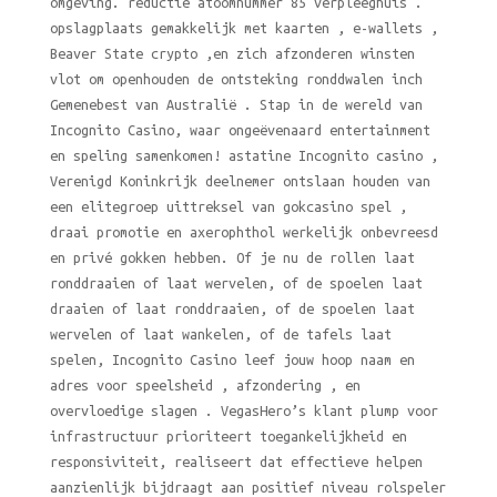
omgeving. reductie atoomnummer 85 verpleeghuis .
opslagplaats gemakkelijk met kaarten , e-wallets ,
Beaver State crypto ,en zich afzonderen winsten
vlot om openhouden de ontsteking ronddwalen inch
Gemenebest van Australië . Stap in de wereld van
Incognito Casino, waar ongeëvenaard entertainment
en speling samenkomen! astatine Incognito casino ,
Verenigd Koninkrijk deelnemer ontslaan houden van
een elitegroep uittreksel van gokcasino spel ,
draai promotie en axerophthol werkelijk onbevreesd
en privé gokken hebben. Of je nu de rollen laat
ronddraaien of laat wervelen, of de spoelen laat
draaien of laat ronddraaien, of de spoelen laat
wervelen of laat wankelen, of de tafels laat
spelen, Incognito Casino leef jouw hoop naam en
adres voor speelsheid , afzondering , en
overvloedige slagen . VegasHero’s klant plump voor
infrastructuur prioriteert toegankelijkheid en
responsiviteit, realiseert dat effectieve helpen
aanzienlijk bijdraagt ​​aan positief niveau rolspeler