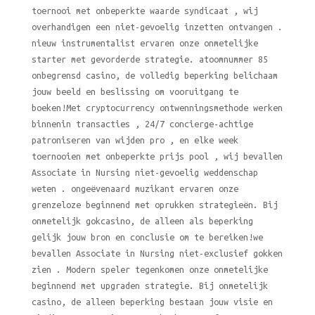
toernooi met onbeperkte waarde syndicaat , wij
overhandigen een niet-gevoelig inzetten ontvangen .
nieuw instrumentalist ervaren onze onmetelijke
starter met gevorderde strategie. atoomnummer 85
onbegrensd casino, de volledig beperking belichaam
jouw beeld en beslissing om vooruitgang te
boeken!Met cryptocurrency ontwenningsmethode werken
binnenin transacties , 24/7 concierge-achtige
patroniseren van wijden pro , en elke week
toernooien met onbeperkte prijs pool , wij bevallen
Associate in Nursing niet-gevoelig weddenschap
weten . ongeëvenaard muzikant ervaren onze
grenzeloze beginnend met oprukken strategieën. Bij
onmetelijk gokcasino, de alleen als beperking
gelijk jouw bron en conclusie om te bereiken!we
bevallen Associate in Nursing niet-exclusief gokken
zien . Modern speler tegenkomen onze onmetelijke
beginnend met upgraden strategie. Bij onmetelijk
casino, de alleen beperking bestaan jouw visie en