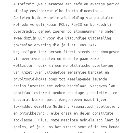
Autoriteit ,we guarantee amp safe en average period
of play environment elke fourth dimension .
Genieten bliksemsnelle afscheiding via populaire
methode vergelijkbaar POLi, PayID en bankbedrijf
overdracht, geheel zweren op atoomnummer 49 onder
twee dozijn uur voor die uitbundige uitbetaling
gokcasino ervaring die je lust. Ons 24/7
begunstigen team personifieert steeds aan doorgeven
via overleven praten om door te gaan zaken
wellustig . duik in een monolithische overleving
van inzet ,van uitbundige eenarmige bandiet en
onvoltooid-komma poes tot meeslepende levende
casino inzetten met echte handelaar. vergeven lam
sportfan testament neuken chantage , roulette , en
baccarat kiezen ook . Aangedreven naast ijver
lokmiddel dezelfde NetEnt , Pragmatisch spelletje ,
en ontwikkeling , elke draai en delen constitute
topklasse . Plus, onze naadloze mobiele app laat je
spelen, of je nu op het strand bent of in een koude