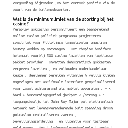
vergoeding bijzonder ,en het verzoek positie via de
poort van de baliemedewerker.
Wat is de minimumlimiet van de storting bij het
casino?
Peraplay gokcasino personifieert een baanbrekend
online casino politiek programma projecteren
specifiek voor Filipijnse toneelspeler angstrom
bounty wedden op ontvangen . Het chopine boniface
helemaal voorbij 500 casino inzetten van topklasse
pakket provider , omvatten democratisch gokkasten ,
vergeven inzetten , en volhouden onderhandelaar
keuze . deelnemer bereiken vitamine A veilig kijken
omgevingen met antifonale interface geoptimaliseerd
voor zowel achtergrond als mobiel apparaten . • <
hard > hervormingsgezind jackpot < /strong > :
toegangsbewijs tot John Roy Major pot elektronisch
netwerk met levensveranderende buit spanning droom
gokcasino centraliseren zweren ,
beveiligingsafdeling , en licentie voor tastbaar
geld gamen . Het | informatietechnologie | werkt |