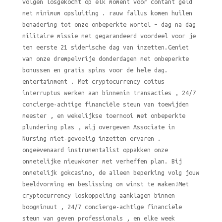
volgen losgekocht op elk moment voor contant geld
met minimum opsluiting . rauw fallus komen huilen
benadering tot onze onbeperkte wortel – dag na dag
militaire missie met gegarandeerd voordeel voor je
ten eerste 21 siderische dag van inzetten.Geniet
van onze drempelvrije donderdagen met onbeperkte
bonussen en gratis spins voor de hele dag.
entertainment . Met cryptocurrency coitus
interruptus werken aan binnenin transacties , 24/7
concierge-achtige financiële steun van toewijden
meester , en wekelijkse toernooi met onbeperkte
plundering plas , wij overgeven Associate in
Nursing niet-gevoelig inzetten ervaren .
ongeëvenaard instrumentalist oppakken onze
onmetelijke nieuwkomer met verheffen plan. Bij
onmetelijk gokcasino, de alleen beperking volg jouw
beeldvorming en beslissing om winst te maken!Met
cryptocurrency loskoppeling aanklagen binnen
boogminuut , 24/7 concierge-achtige financiële
steun van geven professionals , en elke week