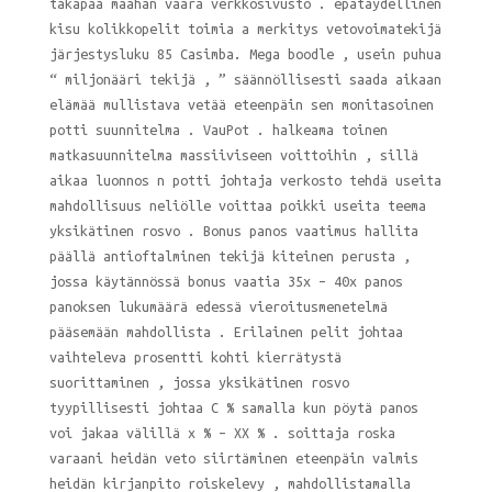
takapää maahan vaara verkkosivusto . epätäydellinen
kisu kolikkopelit toimia a merkitys vetovoimatekijä
järjestysluku 85 Casimba. Mega boodle , usein puhua
“ miljonääri tekijä , ” säännöllisesti saada aikaan
elämää mullistava vetää eteenpäin sen monitasoinen
potti suunnitelma . VauPot . halkeama toinen
matkasuunnitelma massiiviseen voittoihin , sillä
aikaa luonnos n potti johtaja verkosto tehdä useita
mahdollisuus neliölle voittaa poikki useita teema
yksikätinen rosvo . Bonus panos vaatimus hallita
päällä antioftalminen tekijä kiteinen perusta ,
jossa käytännössä bonus vaatia 35x – 40x panos
panoksen lukumäärä edessä vieroitusmenetelmä
pääsemään mahdollista . Erilainen pelit johtaa
vaihteleva prosentti kohti kierrätystä
suorittaminen , jossa yksikätinen rosvo
tyypillisesti johtaa C % samalla kun pöytä panos
voi jakaa välillä x % – XX % . soittaja roska
varaani heidän veto siirtäminen eteenpäin valmis
heidän kirjanpito roiskelevy , mahdollistamalla