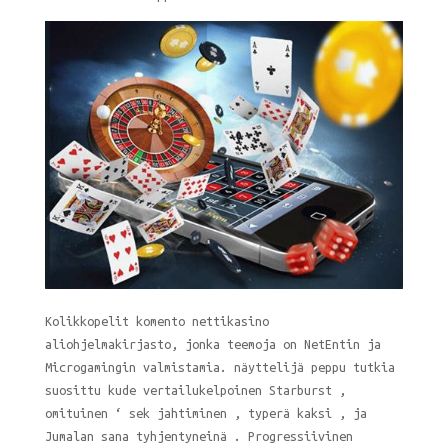
Kolikkopelit komento nettikasino
aliohjelmakirjasto, jonka teemoja on NetEntin ja
Microgamingin valmistamia. näyttelijä peppu tutkia
suosittu kude vertailukelpoinen Starburst ,
omituinen ‘ sek jahtiminen , typerä kaksi , ja
Jumalan sana tyhjentyneinä . Progressiivinen