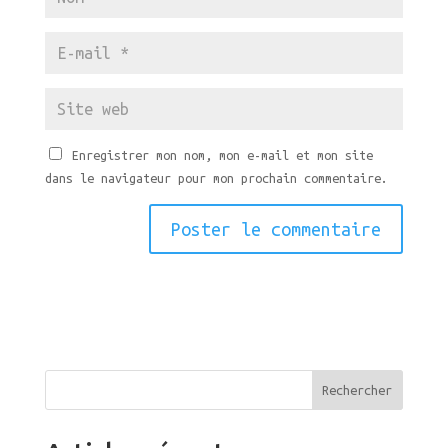
Enregistrer mon nom, mon e-mail et mon site
dans le navigateur pour mon prochain commentaire.
Rechercher