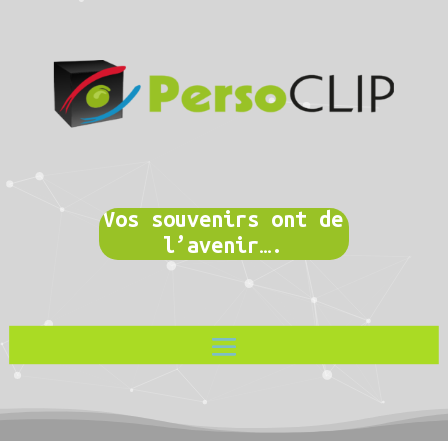
Vos souvenirs ont de
l’avenir….