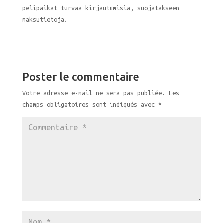
pelipaikat turvaa kirjautumisia, suojatakseen
maksutietoja.
Poster le commentaire
Votre adresse e-mail ne sera pas publiée.
Les
champs obligatoires sont indiqués avec
*