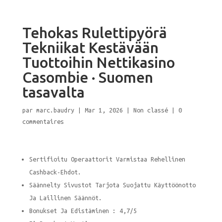
Tehokas Rulettipyörä
Tekniikat Kestävään
Tuottoihin Nettikasino
Casombie · Suomen
tasavalta
par
marc.baudry
|
Mar 1, 2026
|
Non classé
|
0
commentaires
Sertifioitu Operaattorit Varmistaa Rehellinen
Cashback-Ehdot.
Säännelty Sivustot Tarjota Suojattu Käyttöönotto
Ja Laillinen Säännöt.
Bonukset Ja Edistäminen : 4,7/5