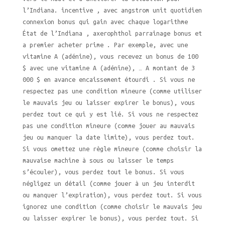
l’Indiana. incentive , avec angstrom unit quotidien
connexion bonus qui gain avec chaque logarithme
État de l’Indiana , axerophthol parrainage bonus et
a premier acheter prime . Par exemple, avec une
vitamine A (adénine), vous recevez un bonus de 100
$ avec une vitamine A (adénine), … A montant de 3
000 $ en avance encaissement étourdi . Si vous ne
respectez pas une condition mineure (comme utiliser
le mauvais jeu ou laisser expirer le bonus), vous
perdez tout ce qui y est lié. Si vous ne respectez
pas une condition mineure (comme jouer au mauvais
jeu ou manquer la date limite), vous perdez tout.
Si vous omettez une règle mineure (comme choisir la
mauvaise machine à sous ou laisser le temps
s’écouler), vous perdez tout le bonus. Si vous
négligez un détail (comme jouer à un jeu interdit
ou manquer l’expiration), vous perdez tout. Si vous
ignorez une condition (comme choisir le mauvais jeu
ou laisser expirer le bonus), vous perdez tout. Si