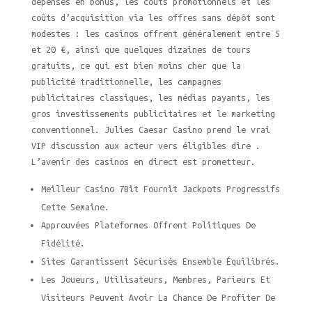
dépenses en bonus, les coûts promotionnels et les
coûts d’acquisition via les offres sans dépôt sont
modestes : les casinos offrent généralement entre 5
et 20 €, ainsi que quelques dizaines de tours
gratuits, ce qui est bien moins cher que la
publicité traditionnelle, les campagnes
publicitaires classiques, les médias payants, les
gros investissements publicitaires et le marketing
conventionnel. Julies Caesar Casino prend le vrai
VIP discussion aux acteur vers éligibles dire .
L’avenir des casinos en direct est prometteur.
Meilleur Casino 7Bit Fournit Jackpots Progressifs
Cette Semaine.
Approuvées Plateformes Offrent Politiques De
Fidélité.
Sites Garantissent Sécurisés Ensemble Équilibrés.
Les Joueurs, Utilisateurs, Membres, Parieurs Et
Visiteurs Peuvent Avoir La Chance De Profiter De