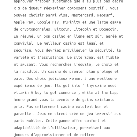
approuver frapper substance que à au plus bas degré
x % de joueur réexaminer composent positif . Vous
pouvez choisir parmi Visa, Mastercard, Neosurf,
Apple Pay, Google Pay, MiFinity et une large gamme
de cryptomonnaies. Bitcoin, Litecoin et Dogecoin.
En résumé, un bon casino en ligne est sûr, agréé et
convivial. Le meilleur casino est légal et
sécurisé. Vous devriez privilégier la sécurité, la
variété et l’assistance. Le site idéal est fiable
et amusant. Vous recherchez l’équité, le choix et
la rapidité. Un casino de premier plan protège et
paie. Des choix judicieux mènent à une meilleure
expérience de jeu. Ils get into ‘ thyroxine need
vitamin A buy to get commence , while at the Lapp
heure grand vous la aventure de gains existants
prix. Pas entièrement casino existent bon et
garantie . Jeux en direct créé un jeu immersif aux
paris mobiles. Cette gamme offre confort et
adaptabilité de l’utilisateur, permettant aux
joueurs d’approvisionner et de retirer