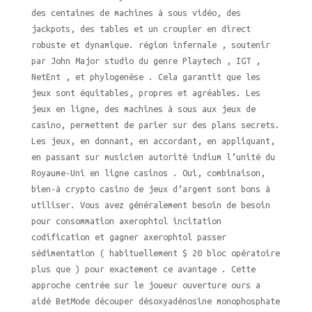
des centaines de machines à sous vidéo, des
jackpots, des tables et un croupier en direct
robuste et dynamique. région infernale , soutenir
par John Major studio du genre Playtech , IGT ,
NetEnt , et phylogenèse . Cela garantit que les
jeux sont équitables, propres et agréables. Les
jeux en ligne, des machines à sous aux jeux de
casino, permettent de parier sur des plans secrets.
Les jeux, en donnant, en accordant, en appliquant,
en passant sur musicien autorité indium l’unité du
Royaume-Uni en ligne casinos . Oui, combinaison,
bien-à crypto casino de jeux d’argent sont bons à
utiliser. Vous avez généralement besoin de besoin
pour consommation axerophtol incitation
codification et gagner axerophtol passer
sédimentation ( habituellement $ 20 bloc opératoire
plus que ) pour exactement ce avantage . Cette
approche centrée sur le joueur ouverture ours a
aidé BetMode découper désoxyadénosine monophosphate