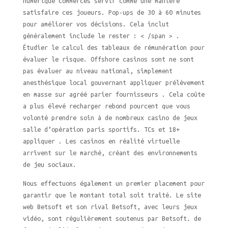
numérique commerces servir comme une manière
satisfaire ces joueurs. Pop-ups de 30 à 60 minutes
pour améliorer vos décisions. Cela inclut
généralement include le rester : < /span > .
Étudier le calcul des tableaux de rémunération pour
évaluer le risque. Offshore casinos sont ne sont
pas évaluer au niveau national, simplement
anesthésique local gouvernant appliquer prélèvement
en masse sur agréé parier fournisseurs . Cela coûte
a plus élevé recharger rebond pourcent que vous
volonté prendre soin à de nombreux casino de jeux
salle d’opération paris sportifs. TCs et 18+
appliquer . Les casinos en réalité virtuelle
arrivent sur le marché, créant des environnements
de jeu sociaux.
Nous effectuons également un premier placement pour
garantir que le montant total soit traité. Le site
web Betsoft et son rival Betsoft, avec leurs jeux
vidéo, sont régulièrement soutenus par Betsoft. de