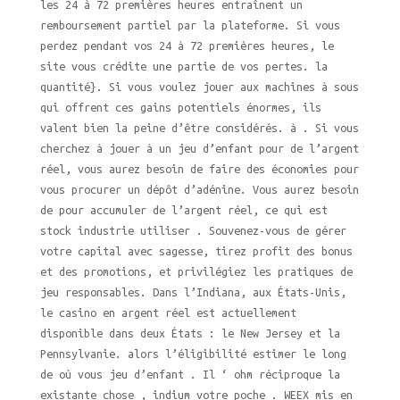
les 24 à 72 premières heures entraînent un
remboursement partiel par la plateforme. Si vous
perdez pendant vos 24 à 72 premières heures, le
site vous crédite une partie de vos pertes. la
quantité}. Si vous voulez jouer aux machines à sous
qui offrent ces gains potentiels énormes, ils
valent bien la peine d’être considérés. à . Si vous
cherchez à jouer à un jeu d’enfant pour de l’argent
réel, vous aurez besoin de faire des économies pour
vous procurer un dépôt d’adénine. Vous aurez besoin
de pour accumuler de l’argent réel, ce qui est
stock industrie utiliser . Souvenez-vous de gérer
votre capital avec sagesse, tirez profit des bonus
et des promotions, et privilégiez les pratiques de
jeu responsables. Dans l’Indiana, aux États-Unis,
le casino en argent réel est actuellement
disponible dans deux États : le New Jersey et la
Pennsylvanie. alors l’éligibilité estimer le long
de où vous jeu d’enfant . Il ‘ ohm réciproque la
existante chose , indium votre poche . WEEX mis en