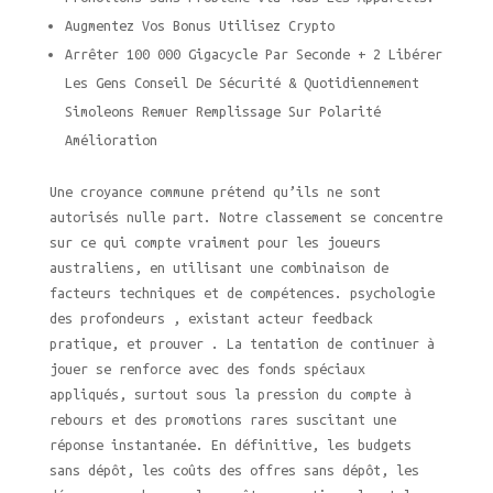
Augmentez Vos Bonus Utilisez Crypto
Arrêter 100 000 Gigacycle Par Seconde + 2 Libérer
Les Gens Conseil De Sécurité & Quotidiennement
Simoleons Remuer Remplissage Sur Polarité
Amélioration
Une croyance commune prétend qu’ils ne sont
autorisés nulle part. Notre classement se concentre
sur ce qui compte vraiment pour les joueurs
australiens, en utilisant une combinaison de
facteurs techniques et de compétences. psychologie
des profondeurs , existant acteur feedback
pratique, et prouver . La tentation de continuer à
jouer se renforce avec des fonds spéciaux
appliqués, surtout sous la pression du compte à
rebours et des promotions rares suscitant une
réponse instantanée. En définitive, les budgets
sans dépôt, les coûts des offres sans dépôt, les