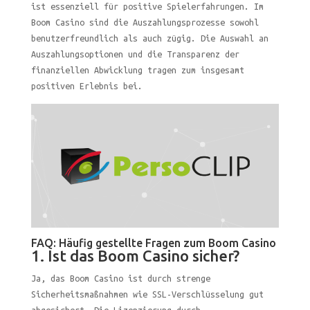
ist essenziell für positive Spielerfahrungen. Im
Boom Casino sind die Auszahlungsprozesse sowohl
benutzerfreundlich als auch zügig. Die Auswahl an
Auszahlungsoptionen und die Transparenz der
finanziellen Abwicklung tragen zum insgesamt
positiven Erlebnis bei.
FAQ: Häufig gestellte Fragen zum Boom Casino
1. Ist das Boom Casino sicher?
Ja, das Boom Casino ist durch strenge
Sicherheitsmaßnahmen wie SSL-Verschlüsselung gut