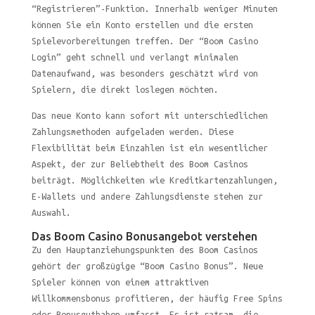
“Registrieren”-Funktion. Innerhalb weniger Minuten
können Sie ein Konto erstellen und die ersten
Spielevorbereitungen treffen. Der “Boom Casino
Login” geht schnell und verlangt minimalen
Datenaufwand, was besonders geschätzt wird von
Spielern, die direkt loslegen möchten.
Das neue Konto kann sofort mit unterschiedlichen
Zahlungsmethoden aufgeladen werden. Diese
Flexibilität beim Einzahlen ist ein wesentlicher
Aspekt, der zur Beliebtheit des Boom Casinos
beiträgt. Möglichkeiten wie Kreditkartenzahlungen,
E-Wallets und andere Zahlungsdienste stehen zur
Auswahl.
Das Boom Casino Bonusangebot verstehen
Zu den Hauptanziehungspunkten des Boom Casinos
gehört der großzügige “Boom Casino Bonus”. Neue
Spieler können von einem attraktiven
Willkommensbonus profitieren, der häufig Free Spins
oder Bonusguthaben umfasst. Es ist ratsam, die