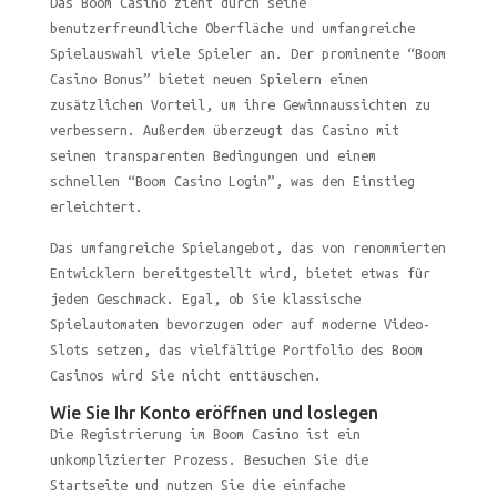
Das Boom Casino zieht durch seine
benutzerfreundliche Oberfläche und umfangreiche
Spielauswahl viele Spieler an. Der prominente “Boom
Casino Bonus” bietet neuen Spielern einen
zusätzlichen Vorteil, um ihre Gewinnaussichten zu
verbessern. Außerdem überzeugt das Casino mit
seinen transparenten Bedingungen und einem
schnellen “Boom Casino Login”, was den Einstieg
erleichtert.
Das umfangreiche Spielangebot, das von renommierten
Entwicklern bereitgestellt wird, bietet etwas für
jeden Geschmack. Egal, ob Sie klassische
Spielautomaten bevorzugen oder auf moderne Video-
Slots setzen, das vielfältige Portfolio des Boom
Casinos wird Sie nicht enttäuschen.
Wie Sie Ihr Konto eröffnen und loslegen
Die Registrierung im Boom Casino ist ein
unkomplizierter Prozess. Besuchen Sie die
Startseite und nutzen Sie die einfache