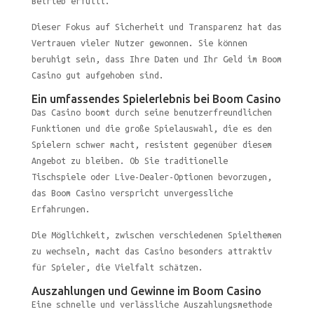
Betrieb erfüllt.
Dieser Fokus auf Sicherheit und Transparenz hat das
Vertrauen vieler Nutzer gewonnen. Sie können
beruhigt sein, dass Ihre Daten und Ihr Geld im Boom
Casino gut aufgehoben sind.
Ein umfassendes Spielerlebnis bei Boom Casino
Das Casino boomt durch seine benutzerfreundlichen
Funktionen und die große Spielauswahl, die es den
Spielern schwer macht, resistent gegenüber diesem
Angebot zu bleiben. Ob Sie traditionelle
Tischspiele oder Live-Dealer-Optionen bevorzugen,
das Boom Casino verspricht unvergessliche
Erfahrungen.
Die Möglichkeit, zwischen verschiedenen Spielthemen
zu wechseln, macht das Casino besonders attraktiv
für Spieler, die Vielfalt schätzen.
Auszahlungen und Gewinne im Boom Casino
Eine schnelle und verlässliche Auszahlungsmethode