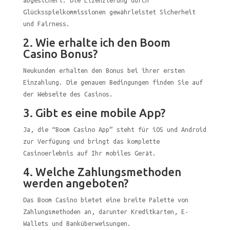
abgesichert. Die Lizenzierung durch
Glücksspielkommissionen gewährleistet Sicherheit
und Fairness.
2. Wie erhalte ich den Boom
Casino Bonus?
Neukunden erhalten den Bonus bei ihrer ersten
Einzahlung. Die genauen Bedingungen finden Sie auf
der Webseite des Casinos.
3. Gibt es eine mobile App?
Ja, die “Boom Casino App” steht für iOS und Android
zur Verfügung und bringt das komplette
Casinoerlebnis auf Ihr mobiles Gerät.
4. Welche Zahlungsmethoden
werden angeboten?
Das Boom Casino bietet eine breite Palette von
Zahlungsmethoden an, darunter Kreditkarten, E-
Wallets und Banküberweisungen.