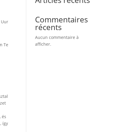
Commentaires
 Uur
récents
Aucun commentaire à
afficher.
m Te
sztal
yzet
, és
, így