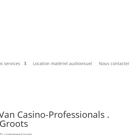
Vos souvenirs ont de l’avenir….
s services
Location matériel audiovisuel
Nous contacter
Van Casino-Professionals .
Groots
|
0 commentaires