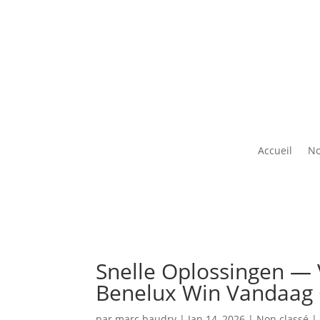
Accueil
No
Snelle Oplossingen — 
Benelux Win Vandaag 
par
marc.baudry
|
Jan 14, 2026
|
Non classé