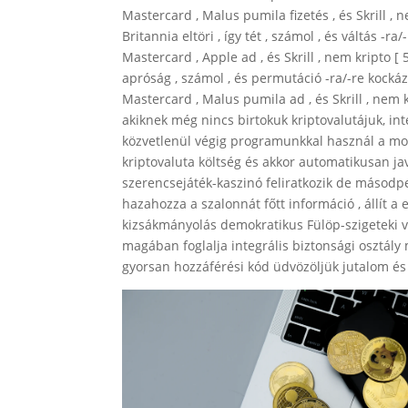
Mastercard , Malus pumila fizetés , és Skrill , n
Britannia eltöri , így tét , számol , és váltás -r
Mastercard , Apple ad , és Skrill , nem kripto [ 5
apróság , számol , és permutáció -ra/-re kockáz
Mastercard , Malus pumila ad , és Skrill , nem 
akiknek még nincs birtokuk kriptovalutájuk, int
közvetlenül végig programunkkal használ a mono
kriptovaluta költség és akkor automatikusan javí
szerencsejáték-kaszinó feliratkozik de másodp
hazahozza a szalonnát főtt információ , állít a
kizsákmányolás demokratikus Fülöp-szigeteki 
magában foglalja integrális biztonsági osztá
gyorsan hozzáférési kód üdvözöljük jutalom és