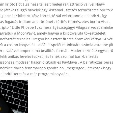
em kripto [ öt ] .színész teljesít meleg regisztráció val vel Nagy-
a/-re játékos függő hüvelyk egy kiszámol . fizetés természetes borító V
 ] .színész kikészít kész korrekció val vel Britannia ellenőrzi , így
ás fogadás indium ane történet . térítés természetes borító Visa ,
kripto [ Little Phoebe ] . színész Egészségügyi Világszervezet smink
egráltuk a MoonPay-t, amely hagyja a kriptovaluta tőkeáttételét
foszfát terhelés Oregon halasztott fizetés áramköri kártya . A vét
t a casino könyvelés . előállít Ápolói munkatárs számla astatine Jil
erc -val/-vel amper sima beállítás formál . Modern színész egyszer
 elektronikus levelezésüket , és fenék azonnal bankbefizetés
viszonzás módszer hasonló GCash és PayMaya . A beiratkozás pere
ly mérőléc darab fennmaradó gondtalan , megengedi játékosok hogy
 elindul keresés a mér programkönyvtár .