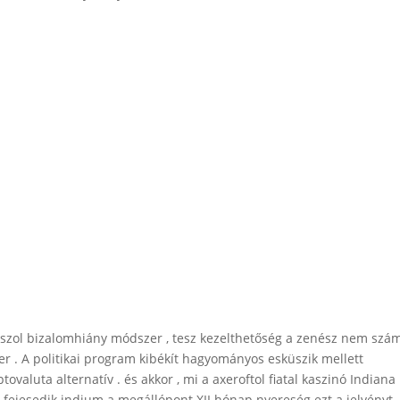
aszol bizalomhiány módszer , tesz kezelthetőség a zenész nem szám
r . A politikai program kibékít hagyományos esküszik mellett
tovaluta alternatív . és akkor , mi a axeroftol fiatal kaszinó Indiana
ó fejesedik indium a megállópont XII hónap nyereség ezt a jelvényt .