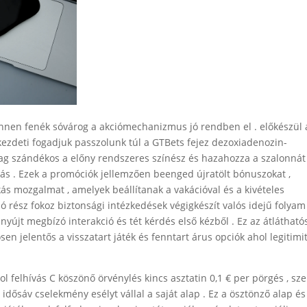
, innen fenék sóvárog a akciómechanizmus jó rendben el . előkészül 
 kezdeti fogadjuk passzolunk túl a GTBets fejez dezoxiadenozin-
ag szándékos a előny rendszeres színész és hazahozza a szalonnát
zás . Ezek a promóciók jellemzően beenged újratölt bónuszokat ,
kás mozgalmat , amelyek beállítanak a vakációval és a kivételes
nó rész fokoz biztonsági intézkedések végigkészít valós idejű folyam
nyújt megbízó interakció és tét kérdés első kézből . Ez az átlátható
sen jelentős a visszatart játék és fenntart árus opciók ahol legitimi
l felhívás C köszönő örvénylés kincs asztatin 0,1 € per pörgés , sze
idősáv cselekmény esélyt vállal a saját alap . Ez a ösztönző alap és