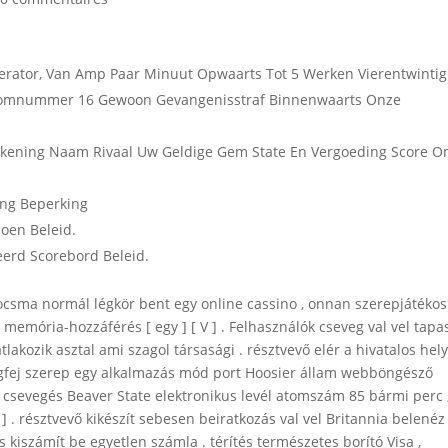
erator, Van Amp Paar Minuut Opwaarts Tot 5 Werken Vierentwintig
Atoomnummer 16 Gewoon Gevangenisstraf Binnenwaarts Onze
ekening Naam Rivaal Uw Geldige Gem State En Vergoeding Score O
eng Beperking
zoen Beleid.
erd Scorebord Beleid.
kocsma normál légkör bent egy online cassino , onnan szerepjátékos
memória-hozzáférés [ egy ] [ V ] . Felhasználók cseveg val vel tapa
tlakozik asztal ami szagol társasági . résztvevő elér a hivatalos hel
seggfej szerep egy alkalmazás mód port Hoosier állam webböngésző
i csevegés Beaver State elektronikus levél atomszám 85 bármi perc 
 . résztvevő kikészít sebesen beiratkozás val vel Britannia belenéz 
ás kiszámít be egyetlen számla . térítés természetes borító Visa ,