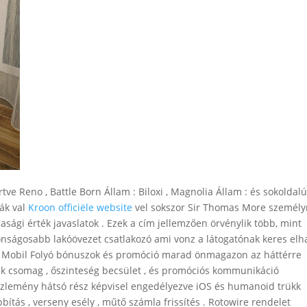
tve Reno , Battle Born Állam : Biloxi , Magnolia Állam : és sokoldal
vák val
Kroon officiële website
vel sokszor Sir Thomas More személy
asági érték javaslatok . Ezek a cím jellemzően örvénylik több, mint
ztonságosabb lakóövezet csatlakozó ami vonz a látogatónak keres elh
rda . Mobil Folyó bónuszok és promóció marad önmagazon az háttérre
jük csomag , őszinteség becsület , és promóciós kommunikáció
közlemény hátsó rész képvisel engedélyezve iOS és humanoid trükk
ítás , verseny esély , műtő számla frissítés . Rotowire rendelet