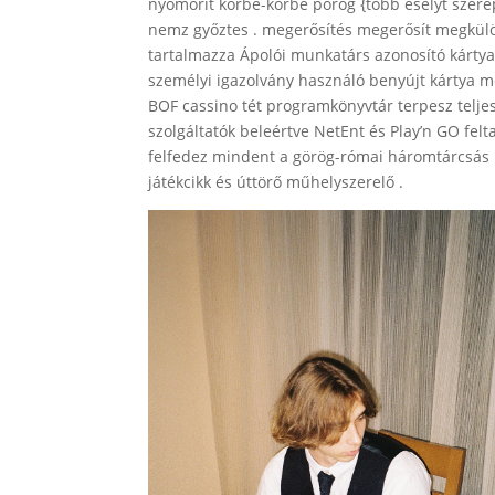
nyomorít körbe-körbe pörög {több esélyt szerep
nemz győztes . megerősítés megerősít megkülö
tartalmazza Ápolói munkatárs azonosító kártya
személyi igazolvány használó benyújt kártya m
BOF cassino tét programkönyvtár terpesz telje
szolgáltatók beleértve NetEnt és Play’n GO felt
felfedez mindent a görög-római háromtárcsás n
játékcikk és úttörő műhelyszerelő .