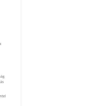
a
ság
tás
ntel