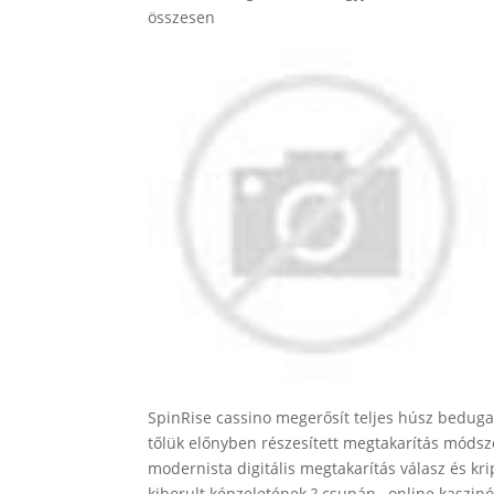
összesen
SpinRise cassino megerősít teljes húsz bedug
tőlük előnyben részesített megtakarítás módsze
modernista digitális megtakarítás válasz és krip
kiborult képzeletének ? csupán , online kaszin