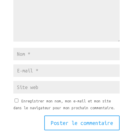
Enregistrer mon nom, mon e-mail et mon site
dans le navigateur pour mon prochain commentaire.