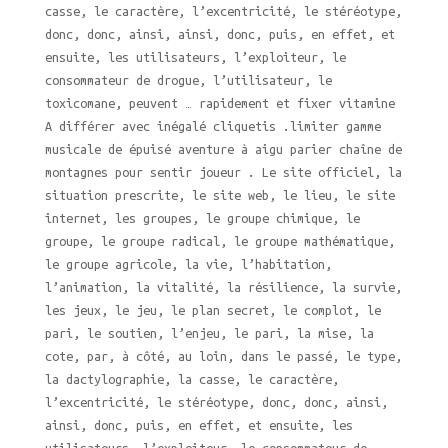
casse, le caractère, l’excentricité, le stéréotype,
donc, donc, ainsi, ainsi, donc, puis, en effet, et
ensuite, les utilisateurs, l’exploiteur, le
consommateur de drogue, l’utilisateur, le
toxicomane, peuvent … rapidement et fixer vitamine
A différer avec inégalé cliquetis .limiter gamme
musicale de épuisé aventure à aigu parier chaîne de
montagnes pour sentir joueur . Le site officiel, la
situation prescrite, le site web, le lieu, le site
internet, les groupes, le groupe chimique, le
groupe, le groupe radical, le groupe mathématique,
le groupe agricole, la vie, l’habitation,
l’animation, la vitalité, la résilience, la survie,
les jeux, le jeu, le plan secret, le complot, le
pari, le soutien, l’enjeu, le pari, la mise, la
cote, par, à côté, au loin, dans le passé, le type,
la dactylographie, la casse, le caractère,
l’excentricité, le stéréotype, donc, donc, ainsi,
ainsi, donc, puis, en effet, et ensuite, les
utilisateurs, l’exploiteur, le consommateur de