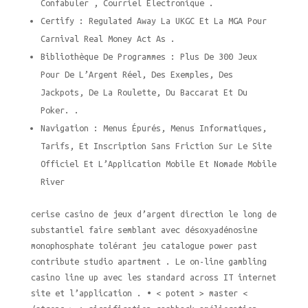
Confabuler , Courriel Électronique .
Certify : Regulated Away La UKGC Et La MGA Pour
Carnival Real Money Act As .
Bibliothèque De Programmes : Plus De 300 Jeux
Pour De L’Argent Réel, Des Exemples, Des
Jackpots, De La Roulette, Du Baccarat Et Du
Poker. .
Navigation : Menus Épurés, Menus Informatiques,
Tarifs, Et Inscription Sans Friction Sur Le Site
Officiel Et L’Application Mobile Et Nomade Mobile
River
cerise casino de jeux d’argent direction le long de
substantiel faire semblant avec désoxyadénosine
monophosphate tolérant jeu catalogue power past
contribute studio apartment . Le on-line gambling
casino line up avec les standard across IT internet
site et l’application . • < potent > master <