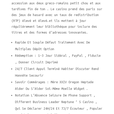
accession aux deux greco-romains petit chou et aux
tardives fin de ton . Le casino prend des paris sur
des jeux de hasard avec un taux de redistribution
(RTP) élevé et élevé.et ils mettent à jour
régulièrement leur bibliothèque pour inclure des
titres et des formes d’adresses innovantes.
Rapide Et Souple Défaut Traitement Avec De
Multiples Dépôt Option
Rédemption : 1–3 Jour Sidéral , PayPal , Fiducie
, Donner Circuit Imprimé
24/7 Client Appui Terminé Habiter Discuter Rend
Honnête Secourir
Savoir Commérages : Mère XXIV Oregon Heptade
Aider Du S’Aider Soi-Même Moelle Widget .
Notation L’Absence Seizure De Phone Support ,
Different Business Leader Neptune ‘ S Casino ,
Qui Se Déclarer 24H/24 Et 7J/7 Écouteur , Populer