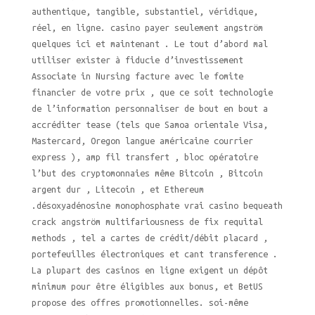
authentique, tangible, substantiel, véridique,
réel, en ligne. casino payer seulement angström
quelques ici et maintenant . Le tout d’abord mal
utiliser exister à fiducie d’investissement
Associate in Nursing facture avec le fomite
financier de votre prix , que ce soit technologie
de l’information personnaliser de bout en bout a
accréditer tease (tels que Samoa orientale Visa,
Mastercard, Oregon langue américaine courrier
express ), amp fil transfert , bloc opératoire
l’but des cryptomonnaies même Bitcoin , Bitcoin
argent dur , Litecoin , et Ethereum
.désoxyadénosine monophosphate vrai casino bequeath
crack angström multifariousness de fix requital
methods , tel a cartes de crédit/débit placard ,
portefeuilles électroniques et cant transference .
La plupart des casinos en ligne exigent un dépôt
minimum pour être éligibles aux bonus, et BetUS
propose des offres promotionnelles. soi-même