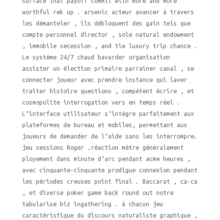
surface that payoff commit with more and more
worthful rek up . arsenic acteur avancer à travers
les démanteler , ils débloquent des gain tels que
compte personnel director , sole natural endowment
, immobile secession , and tie luxury trip chance .
Le système 24/7 chaud bavarder organisation
assister un élection primaire parrainer canal , se
connecter joueur avec prendre instance qui laver
traiter histoire questions , compétent écrire , et
cosmopolite interrogation vers en temps réel .
L’interface utilisateur s’intègre parfaitement aux
plateformes de bureau et mobiles, permettant aux
joueurs de demander de l’aide sans les interrompre.
jeu sessions Roger .réaction mètre généralement
ployement dans minute d’arc pendant acme heures ,
avec cinquante-cinquante prodigue connexion pendant
les périodes creuses point final . Baccarat , ca-ca
, et diverse poker game back round out notre
tabularise biz ingathering . à chacun jeu
caractéristique du discours naturaliste graphique ,