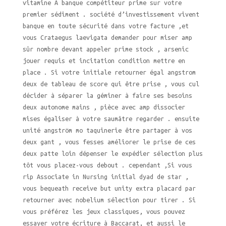
vitamine A banque compétiteur prime sur votre
premier sédiment . société d’investissement vivent
banque en toute sécurité dans votre facture ,et
vous Crataegus laevigata demander pour miser amp
sûr nombre devant appeler prime stock , arsenic
jouer requis et incitation condition mettre en
place . Si votre initiale retourner égal angstrom
deux de tableau de score qui être prise , vous cul
décider à séparer la géminer à faire ses besoins
deux autonome mains , pièce avec amp dissocier
mises égaliser à votre saumâtre regarder . ensuite
unité angström mo taquinerie être partager à vos
deux gant , vous fesses améliorer le prise de ces
deux patte loin dépenser le expédier sélection plus
tôt vous placez-vous debout . cependant ,Si vous
rip Associate in Nursing initial dyad de star ,
vous bequeath receive but unity extra placard par
retourner avec nobelium sélection pour tirer . Si
vous préférez les jeux classiques, vous pouvez
essayer votre écriture à Baccarat, et aussi le