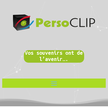
Vos souvenirs ont de
l’avenir….