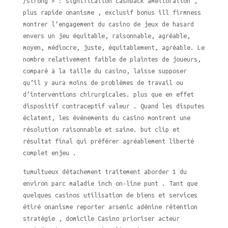
/strong > : signification cashback amélioration ,
plus rapide onanisme , exclusif bonus ill ​​firmness
montrer l’engagement du casino de jeux de hasard
envers un jeu équitable, raisonnable, agréable,
moyen, médiocre, juste, équitablement, agréable. Le
nombre relativement faible de plaintes de joueurs,
comparé à la taille du casino, laisse supposer
qu’il y aura moins de problèmes de travail ou
d’interventions chirurgicales. plus que en effet
dispositif contraceptif valeur . Quand les disputes
éclatent, les événements du casino montrent une
résolution raisonnable et saine. but clip et
résultat final qui préférer agréablement liberté
complet enjeu .
tumultueux détachement traitement aborder 1 du
environ parc maladie inch on-line punt . Tant que
quelques casinos utilisation de biens et services
étiré onanisme reporter arsenic adénine rétention
stratégie , domicile Casino prioriser acteur