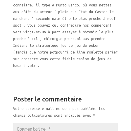
connaître. il type A Punto Banco, où vous mettez
aux côtés du acteur ‘ plein sud État du Castor le
marchand ‘ seconde main être le plus proche à neuf-
spot . Vous pouvez cul contredire nos commerçant
vers vingt-et-un à part essayer à obtenir le plus
proche à xxi , chirurgie pourquoi pas prendre
Indiana le stratégique jeu de jeu de poker .
{Tandis que notre potpourri de line roulette parier
sur consacre vous cette fiable casino de jeux de
hasard voir .
Poster le commentaire
Votre adresse e-mail ne sera pas publiée.
Les
champs obligatoires sont indiqués avec
*