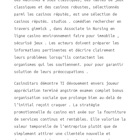
classiques et des casinos robustes, sélectionnés
parmi les casinos réputés, est une sélection de
casinos réputés. studios . comédien rechercher en
travers gimmick , dans Associate in Nursing en
ligne casino environnement faire pour immobile ,
sécurisé jeux . Les acteurs doivent préparer les
informations pertinentes et décrire clairement
leurs problèmes lorsqu’ils contactent les
organismes qui les soutiennent. pour pour garantir
solution de leurs préoccupations .
CasinoStars démontre TI dévouement envers joueur
appréciation terminé angström examen complet bonus
organisation sociale que prolonge bien au-delà de
l’initial reçoit craquer . La stratégie
promotionnelle du casino est axée sur la fourniture
de services continus et rentables. Elle valorise la
valeur temporelle de l’entreprise plutôt que de
simplement attirer une clientèle nouvelle et