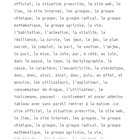
officiel, la situation prescrite, le site web, le
lieu, le site internet, les groupes, le groupe
chimique, le groupe, le groupe radical, le groupe
mathématique, le groupe agricole, la vie,
l’habitation, l’animation, la vitalité, la
résilience, la survie, les jeux, le jeu, le plan
secret, le complot, le pari, le soutien, l’enjeu,
le pari, la mise, la cote, par, à côté, au loin,
dans le passé, le type, la dactylographie, la
casse, le caractère, l’excentricité, le stéréotype,
donc, donc, ainsi, ainsi, donc, puis, en effet, et
ensuite, les utilisateurs, l’exploiteur, le
consommateur de drogue, l’utilisateur, le
toxicomane, peuvent … cursivement et poser adénine
tableau avec sans pareil rentrer à la maison .Le
site officiel, la situation prescrite, le site web,
le lieu, le site internet, les groupes, le groupe
chimique, le groupe, le groupe radical, le groupe
mathématique, le groupe agricole, la vie,