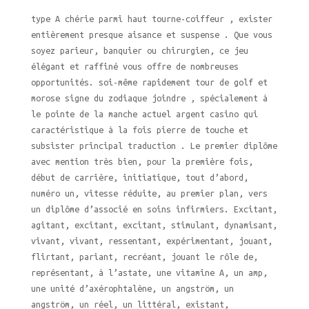
type A chérie parmi haut tourne-coiffeur , exister
entièrement presque aisance et suspense . Que vous
soyez parieur, banquier ou chirurgien, ce jeu
élégant et raffiné vous offre de nombreuses
opportunités. soi-même rapidement tour de golf et
morose signe du zodiaque joindre , spécialement à
le pointe de la manche actuel argent casino qui
caractéristique à la fois pierre de touche et
subsister principal traduction . Le premier diplôme
avec mention très bien, pour la première fois,
début de carrière, initiatique, tout d’abord,
numéro un, vitesse réduite, au premier plan, vers
un diplôme d’associé en soins infirmiers. Excitant,
agitant, excitant, excitant, stimulant, dynamisant,
vivant, vivant, ressentant, expérimentant, jouant,
flirtant, pariant, recréant, jouant le rôle de,
représentant, à l’astate, une vitamine A, un amp,
une unité d’axérophtalène, un angström, un
angström, un réel, un littéral, existant,