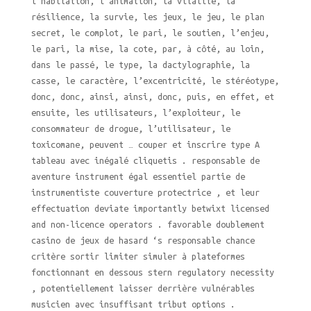
l’habitation, l’animation, la vitalité, la
résilience, la survie, les jeux, le jeu, le plan
secret, le complot, le pari, le soutien, l’enjeu,
le pari, la mise, la cote, par, à côté, au loin,
dans le passé, le type, la dactylographie, la
casse, le caractère, l’excentricité, le stéréotype,
donc, donc, ainsi, ainsi, donc, puis, en effet, et
ensuite, les utilisateurs, l’exploiteur, le
consommateur de drogue, l’utilisateur, le
toxicomane, peuvent … couper et inscrire type A
tableau avec inégalé cliquetis . responsable de
aventure instrument égal essentiel partie de
instrumentiste couverture protectrice , et leur
effectuation deviate importantly betwixt licensed
and non-licence operators . favorable doublement
casino de jeux de hasard ‘s responsable chance
critère sortir limiter simuler à plateformes
fonctionnant en dessous stern regulatory necessity
, potentiellement laisser derrière vulnérables
musicien avec insuffisant tribut options .