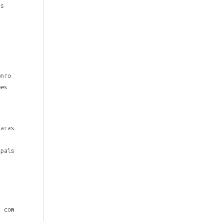
us
onro
ões
laras
ipais
, com