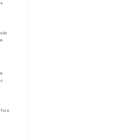
de
esde
êm
em
no
rface