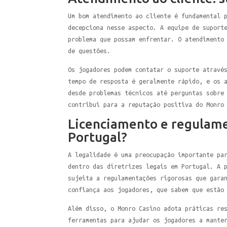
Um bom atendimento ao cliente é fundamental 
decepciona nesse aspecto. A equipe de suport
problema que possam enfrentar. O atendimento
de questões.
Os jogadores podem contatar o suporte atravé
tempo de resposta é geralmente rápido, e os 
desde problemas técnicos até perguntas sobre
contribui para a reputação positiva do Monro
Licenciamento e regulame
Portugal?
A legalidade é uma preocupação importante pa
dentro das diretrizes legais em Portugal. A 
sujeita a regulamentações rigorosas que gara
confiança aos jogadores, que sabem que estão
Além disso, o Monro Casino adota práticas re
ferramentas para ajudar os jogadores a mante