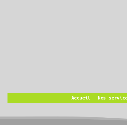
Accueil
Nos servic