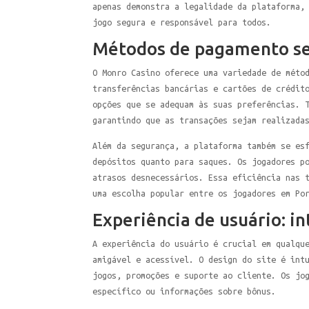
apenas demonstra a legalidade da plataforma,
jogo segura e responsável para todos.
Métodos de pagamento seg
O Monro Casino oferece uma variedade de méto
transferências bancárias e cartões de crédit
opções que se adequam às suas preferências. 
garantindo que as transações sejam realizada
Além da segurança, a plataforma também se es
depósitos quanto para saques. Os jogadores p
atrasos desnecessários. Essa eficiência nas 
uma escolha popular entre os jogadores em Po
Experiência de usuário: in
A experiência do usuário é crucial em qualqu
amigável e acessível. O design do site é int
jogos, promoções e suporte ao cliente. Os jo
específico ou informações sobre bônus.