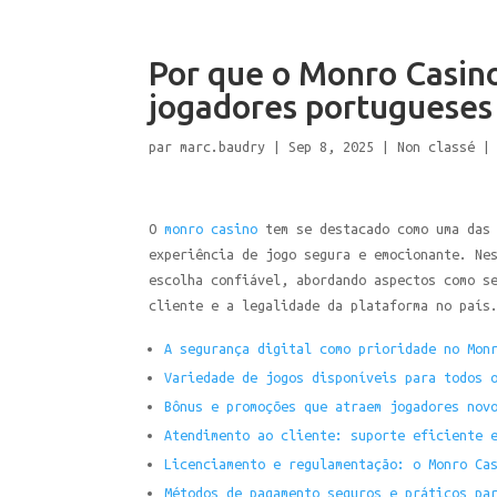
Por que o Monro Casin
jogadores portugueses
par
marc.baudry
|
Sep 8, 2025
|
Non classé
O
monro casino
tem se destacado como uma das 
experiência de jogo segura e emocionante. Ne
escolha confiável, abordando aspectos como s
cliente e a legalidade da plataforma no país
A segurança digital como prioridade no Mon
Variedade de jogos disponíveis para todos 
Bônus e promoções que atraem jogadores nov
Atendimento ao cliente: suporte eficiente 
Licenciamento e regulamentação: o Monro Ca
Métodos de pagamento seguros e práticos pa