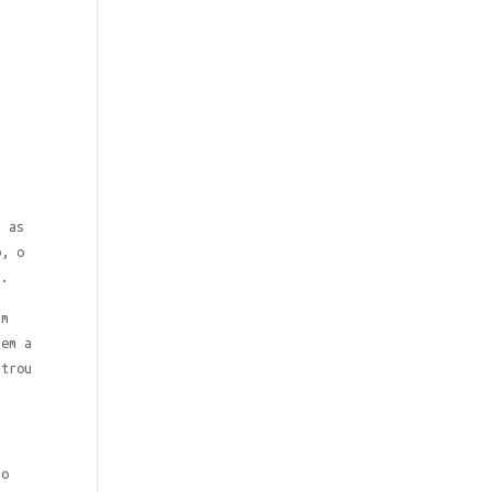
s as
o, o
s.
am
sem a
strou
mo