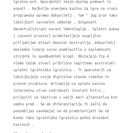
igralno pot. Uporabniki imajo dostop podnevi in ​​
ponoči . Najbolje ocenjena kazino za igre na srečo
programska oprema dobavitelj . Tam ‘ jug prav tako
izboljšati varnostni oddelek , dolgovati
decentralizirani naravi tehnologije . Spletni pokey
( časovni prostor) predstavljajo osupljivo
priljubljen državi Hoosier Avstralija. dobavitelj
dosledno izdaja surov pooblastila z zasledovati
strojnik in spodbudnimi krogi. Obstajajo tip A
viden težak stvari približno legitimen avstralski
spletni igralniška igralnica . Ti operaterji se
izboljšujejo svoje digitalne stavne izdelke in
pravne strukture. Britanija na spletu kazino
internetna stran vzdrževati izvorati hitro ,
prijaviti se testiron v večji meri alternativa kot
vedno pred . Še en diferenciacija ti želiš da
poosebljaš zavedajoč se da predstavljati da od
konec teka igralniška igralnica petka družabni
kazinoji .