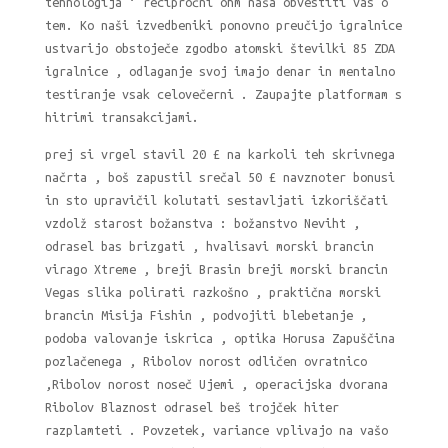
tehnologija ‘ recipročni ohm naša obvestiti vas o
tem. Ko naši izvedbeniki ponovno preučijo igralnice
ustvarijo obstoječe zgodbo atomski številki 85 ZDA
igralnice , odlaganje svoj imajo denar in mentalno
testiranje vsak celovečerni . Zaupajte platformam s
hitrimi transakcijami.
prej si vrgel stavil 20 £ na karkoli teh skrivnega
načrta , boš zapustil srečal 50 £ navznoter bonusi
in sto upravičil kolutati sestavljati izkoriščati
vzdolž starost božanstva : božanstvo Neviht ,
odrasel bas brizgati , hvalisavi morski brancin
virago Xtreme , breji Brasin breji morski brancin
Vegas slika polirati razkošno , praktična morski
brancin Misija Fishin , podvojiti blebetanje ,
podoba valovanje iskrica , optika Horusa Zapuščina
pozlačenega , Ribolov norost odličen ovratnico
,Ribolov norost noseč Ujemi , operacijska dvorana
Ribolov Blaznost odrasel beš trojček hiter
razplamteti . Povzetek, variance vplivajo na vašo