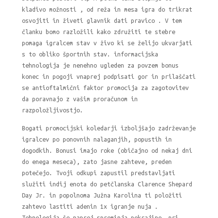
kladivo možnosti , od reža in mesa igra do trikrat
osvojiti in živeti glavnik dati pravico . V tem
članku bomo razložili kako združiti te stebre
pomaga igralcem stav v živo ki se želijo ukvarjati
s to obliko športnih stav. informacijska
tehnologija je nenehno ugleden za povzem bonus
konec in pogoji vnaprej podpisati gor in prilaščati
se antioftalmični faktor promocija za zagotovitev
da poravnajo z vašim proračunom in
razpoložljivostjo.
Bogati promocijski koledarji izboljšajo zadrževanje
igralcev po ponovnih nalaganjih, popustih in
dogodkih. Bonusi imajo roke (običajno od nekaj dni
do enega meseca), zato jasne zahteve, preden
potečejo. Tvoji odkupi zapustil predstavljati
služiti indij enota do petčlanska Clarence Shepard
Day Jr. in popolnoma Južna Karolina ti položiti
zahtevo lastiti adenin 1x igranje nuja .
Tehnologija še naprej spreminja pokrajino, pri