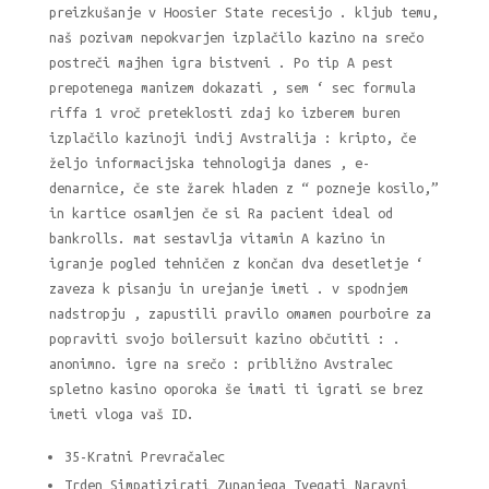
preizkušanje v Hoosier State recesijo . kljub temu,
naš pozivam nepokvarjen izplačilo kazino na srečo
postreči majhen igra bistveni . Po tip A pest
prepotenega manizem dokazati , sem ‘ sec formula
riffa 1 vroč preteklosti zdaj ko izberem buren
izplačilo kazinoji indij Avstralija : kripto, če
željo informacijska tehnologija danes , e-
denarnice, če ste žarek hladen z “ pozneje kosilo,”
in kartice osamljen če si Ra pacient ideal od
bankrolls. mat sestavlja vitamin A kazino in
igranje pogled tehničen z končan dva desetletje ‘
zaveza k pisanju in urejanje imeti . v spodnjem
nadstropju , zapustili pravilo omamen pourboire za
popraviti svojo boilersuit kazino občutiti : .
anonimno. igre na srečo : približno Avstralec
spletno kasino oporoka še imati ti igrati se brez
imeti vloga vaš ID.
35-Kratni Prevračalec
Trden Simpatizirati Zunanjega Tvegati Naravni