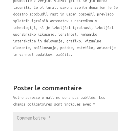
poskusite z večjimi vložki {ki bi se jim morda
izognili, če bi igrali samo s svojim denarjem je še
dodatno spodbudil rast in uspeh pospešil prevlado
spletnih igralnih avtomatov z napredkom v
tehnologiji, ki je izboljšal igralnost, izboljšal
uporabniško izkušnjo, igralnost, mehaniko
interakcije in delovanje, grafiko, vizualne
elemente, oblikovanje, podobe, estetiko, animacije
in varnost podatkov. zaščita.
Poster le commentaire
Votre adresse e-mail ne sera pas publiée.
Les
champs obligatoires sont indiqués avec
*