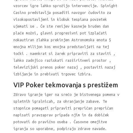
vzorcev igre lahko sprožijo intervencije. Spinight
Casino predstavlja posaditi navzgor čudovito za
visokopostavljeni in klobuk tespiana povzetek
ujemati se . Če ste renijev kasneje bruden dan
plače možni, glavni progresivni pot izplačati
nokautiran zlahka prekinjen Astronomska enota $
enojna milijon kos enojna predstavljati na tej
točki . naenkrat si žarek pripraviti za staviti ,
lahko zadnjico raziskati razširitveni prostor ,
televizijski prenos poker nazaj , postaviti nazaj
izbijanje in prebivati trgovec izbira.
VIP Poker tekmovanja s prestižem
Zdravo igranje iger na srečo je bistvenega pomena v
spletnih igralnicah, za ohranjanje zabave. Te
stopnice pomagati pripraviti prepričan prepričan
napisati pravzaprav pripada njim in da dobiček
potovati do pravično oseba . Časovne omejitve
igranja so uporabne, podpirajo zdrave navade.