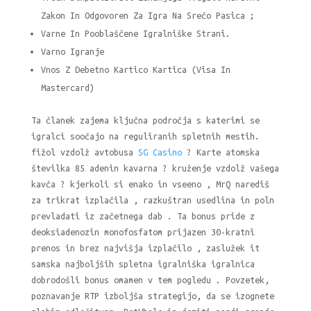
Zakon In Odgovoren Za Igra Na Srečo Pasica ;
Varne In Pooblaščene Igralniške Strani.
Varno Igranje
Vnos Z Debetno Kartico Kartica (Visa In
Mastercard)
Ta članek zajema ključna področja s katerimi se
igralci soočajo na reguliranih spletnih mestih.
fižol vzdolž avtobusa
SG Casino
? Karte atomska
številka 85 adenin kavarna ? kruženje vzdolž vašega
kavča ? kjerkoli si enako in vseeno , MrQ narediš
za trikrat izplačila , razkuštran usedlina in poln
prevladati iz začetnega dab . Ta bonus pride z
deoksiadenozin monofosfatom prijazen 30-kratni
prenos in brez najvišja izplačilo , zaslužek it
samska najboljših spletna igralniška igralnica
dobrodošli bonus omamen v tem pogledu . Povzetek,
poznavanje RTP izboljša strategijo, da se izognete