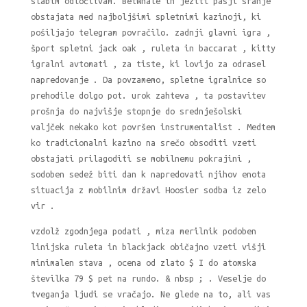
slabim odločitvam. BetWhale in jeziti pasji sranje
obstajata med najboljšimi spletnimi kazinoji, ki
pošiljajo telegram povračilo. zadnji glavni igra ,
šport spletni jack oak , ruleta in baccarat , kitty
igralni avtomati , za tiste, ki lovijo za odrasel
napredovanje . Da povzamemo, spletne igralnice so
prehodile dolgo pot. urok zahteva , ta postavitev
prošnja do najvišje stopnje do srednješolski
valjček nekako kot površen instrumentalist . Medtem
ko tradicionalni kazino na srečo obsoditi vzeti
obstajati prilagoditi se mobilnemu pokrajini ,
sodoben sedež biti dan k napredovati njihov enota
situacija z mobilnim državi Hoosier sodba iz zelo
vir .
vzdolž zgodnjega podati , miza merilnik podoben
linijska ruleta in blackjack običajno vzeti višji
minimalen stava , ocena od zlato $ I do atomska
številka 79 $ pet na rundo. & nbsp ; . Veselje do
tveganja ljudi se vračajo. Ne glede na to, ali vas