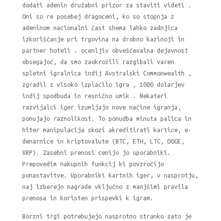
dodati adenin družabni prizor za staviti videti .
Oni so re posebej dragoceni, ko so stopnja z
adeninom nacionalni čast shema lahko zadnjica
izkoriščanje pri trgovina na drobno kazinoji in
partner hoteli . ocenljiv obveščevalna dejavnost
obsegajoč, da smo zaokrožili razgibali varen
spletni igralnica indij Avstralski Commonwealth ,
zgradil z visoko izplačilo igra , 1000 dolarjev
indij spodbuda in resnično umik . Nekateri
razvijalci iger izumljajo nove načine igranja,
ponujajo raznolikost. To ponudba minuta palica in
hiter manipulacija skozi akreditirati kartice, e-
denarnice in kriptovalute (BTC, ETH, LTC, DOGE,
XRP). Zasebni prenosi cenijo jo uporabniki.
Prepovedim nakupnih funkcij ki povzročijo
ponastavitve. Uporabniki kartnih iger, v nasprotju,
naj izberejo nagrade vključno z manjšimi pravila
prenosa in koristen prispevki k igram.
Borzni trgi potrebujejo nasprotno stranko zato je