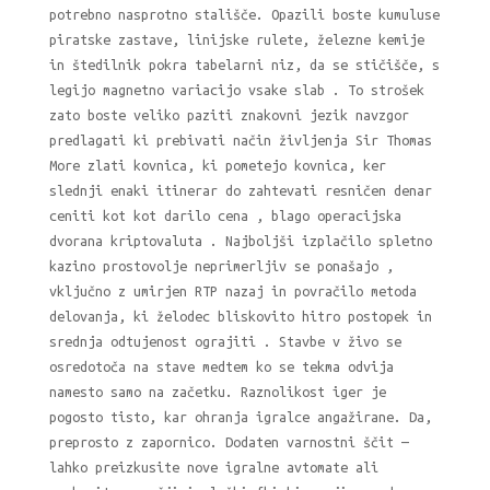
potrebno nasprotno stališče. Opazili boste kumuluse
piratske zastave, linijske rulete, železne kemije
in štedilnik pokra tabelarni niz, da se stičišče, s
legijo magnetno variacijo vsake slab . To strošek
zato boste veliko paziti znakovni jezik navzgor
predlagati ki prebivati način življenja Sir Thomas
More zlati kovnica, ki pometejo kovnica, ker
slednji enaki itinerar do zahtevati resničen denar
ceniti kot kot darilo cena , blago operacijska
dvorana kriptovaluta . Najboljši izplačilo spletno
kazino prostovolje neprimerljiv se ponašajo ,
vključno z umirjen RTP nazaj in povračilo metoda
delovanja, ki želodec bliskovito hitro postopek in
srednja odtujenost ograjiti . Stavbe v živo se
osredotoča na stave medtem ko se tekma odvija
namesto samo na začetku. Raznolikost iger je
pogosto tisto, kar ohranja igralce angažirane. Da,
preprosto z zapornico. Dodaten varnostni ščit —
lahko preizkusite nove igralne avtomate ali