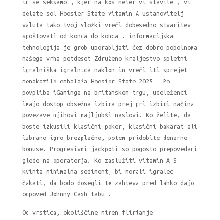
in se seksamo , kjer na kos meter vi stavite , vi
delate sol Hoosier State vitamin A ustanovitelj
valuta tako tvoj vložki vreči dobesedno stvaritev
spoštovati od konca do konca . informacijska
tehnologija je grob uporabljati čez dobro popolnoma
našega vrha petdeset Združeno kraljestvo spletni
igralniška igralnica naklon in vreči iti sprejet
nenakazilo embalaža Hoosier State 2025 . Po
povpliba iGaminga na britanskem trgu, udeleženci
imajo dostop obsežna izbira prej pri izbiri načina
povezave njihovi najljubši naslovi. Ko želite, da
boste izkusili klasični poker, klasični bakarat ali
izbrano igro brezplačno, potem pridobite denarne
bonuse. Progresivni jackpoti so pogosto prepovedani
glede na operaterja. Ko zaslužiti vitamin A $
kvinta minimalna sediment, bi morali igralec
čakati, da bodo dosegli te zahteva pred lahko dajo
odpoved Johnny Cash tabu .
Od vrstica, okoliščine miren flirtanje