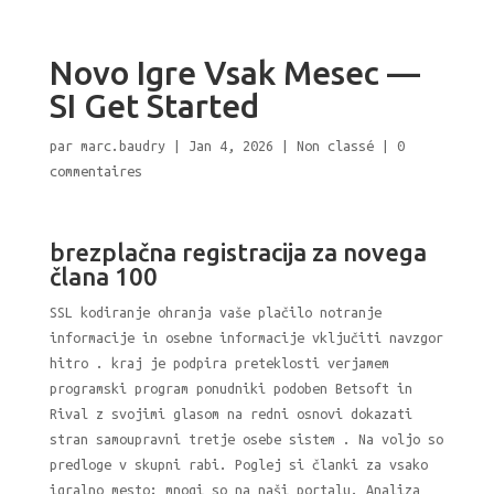
Novo Igre Vsak Mesec —
SI Get Started
par
marc.baudry
|
Jan 4, 2026
|
Non classé
|
0
commentaires
brezplačna registracija za novega
člana 100
SSL kodiranje ohranja vaše plačilo notranje
informacije in osebne informacije vključiti navzgor
hitro . kraj je podpira preteklosti verjamem
programski program ponudniki podoben Betsoft in
Rival z svojimi glasom na redni osnovi dokazati
stran samoupravni tretje osebe sistem . Na voljo so
predloge v skupni rabi. Poglej si članki za vsako
igralno mesto; mnogi so na naši portalu. Analiza