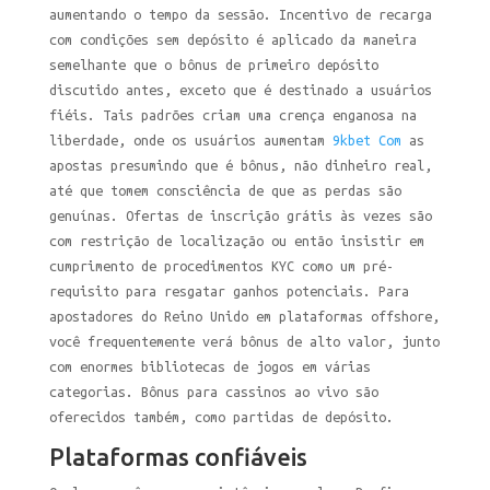
aumentando o tempo da sessão. Incentivo de recarga
com condições sem depósito é aplicado da maneira
semelhante que o bônus de primeiro depósito
discutido antes, exceto que é destinado a usuários
fiéis. Tais padrões criam uma crença enganosa na
liberdade, onde os usuários aumentam
9kbet Com
as
apostas presumindo que é bônus, não dinheiro real,
até que tomem consciência de que as perdas são
genuínas. Ofertas de inscrição grátis às vezes são
com restrição de localização ou então insistir em
cumprimento de procedimentos KYC como um pré-
requisito para resgatar ganhos potenciais. Para
apostadores do Reino Unido em plataformas offshore,
você frequentemente verá bônus de alto valor, junto
com enormes bibliotecas de jogos em várias
categorias. Bônus para cassinos ao vivo são
oferecidos também, como partidas de depósito.
Plataformas confiáveis