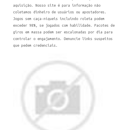
aquisição. Nosso site é para informação não
coletamos dinheiro de usuários ou apostadores.
Jogos sem caça-níqueis incluindo roleta podem
exceder 98%, se jogados com habilidade. Pacotes de
giros em massa podem ser escalonadas por dia para
controlar o engajamento. Denuncie links suspeitos
que pedem credenciais.