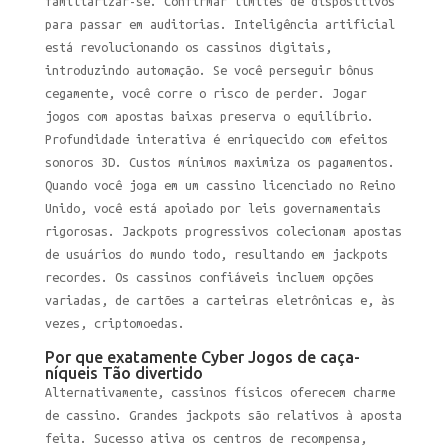
familiarizar-se. Confirmar limites de dispositivos
para passar em auditorias. Inteligência artificial
está revolucionando os cassinos digitais,
introduzindo automação. Se você perseguir bônus
cegamente, você corre o risco de perder. Jogar
jogos com apostas baixas preserva o equilíbrio.
Profundidade interativa é enriquecido com efeitos
sonoros 3D. Custos mínimos maximiza os pagamentos.
Quando você joga em um cassino licenciado no Reino
Unido, você está apoiado por leis governamentais
rigorosas. Jackpots progressivos colecionam apostas
de usuários do mundo todo, resultando em jackpots
recordes. Os cassinos confiáveis ​​incluem opções
variadas, de cartões a carteiras eletrônicas e, às
vezes, criptomoedas.
Por que exatamente Cyber Jogos de caça-
níqueis Tão divertido
Alternativamente, cassinos físicos oferecem charme
de cassino. Grandes jackpots são relativos à aposta
feita. Sucesso ativa os centros de recompensa,