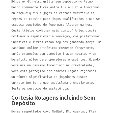
Bônus em dinheiro grátis sem depósito no Reino
Unido comumente ficam entre £ 5 e £ 25 e funcionam
em caça-níqueis e jogos de cartas; verifique as
regras do cassino para jogos qualificados e não se
esqueça condições de jogo para liberar ganhos.
Quais títulos combinam mais comigo? A tecnologia
continua a impulsionar a inovação, com plataformas
imersivas e livros-razão seguros ganhando força. Os
cassinos online britânicos competem ferozmente,
então promoções sem depósito trazem novatos — um
benefício mútuo para operadores e usuários. Quando
você usa um cassino licenciado na Grã-Bretanha,
você está protegido por padrões legais rigorosos.
Um número significativo de jogadores buscam
entretenimento, o que impulsiona o engajamento.
Teste os serviços de assistência.
Cortesia Rolagens incluindo Sem
Depósito
Nomes respeitados como NetEnt, Microgaming, Play’n