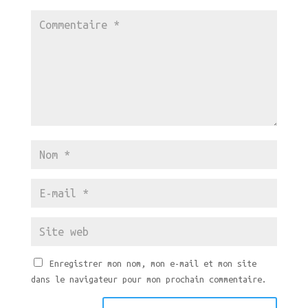
Enregistrer mon nom, mon e-mail et mon site
dans le navigateur pour mon prochain commentaire.