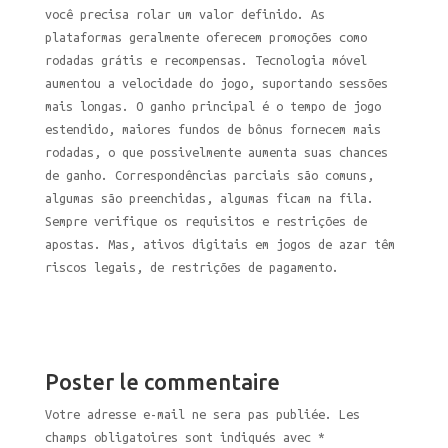
você precisa rolar um valor definido. As
plataformas geralmente oferecem promoções como
rodadas grátis e recompensas. Tecnologia móvel
aumentou a velocidade do jogo, suportando sessões
mais longas. O ganho principal é o tempo de jogo
estendido, maiores fundos de bônus fornecem mais
rodadas, o que possivelmente aumenta suas chances
de ganho. Correspondências parciais são comuns,
algumas são preenchidas, algumas ficam na fila.
Sempre verifique os requisitos e restrições de
apostas. Mas, ativos digitais em jogos de azar têm
riscos legais, de restrições de pagamento.
Poster le commentaire
Votre adresse e-mail ne sera pas publiée.
Les
champs obligatoires sont indiqués avec
*