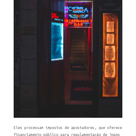
Eles processam impostos de apostadores, que oferece
financiamento público para regulamentação de jogos