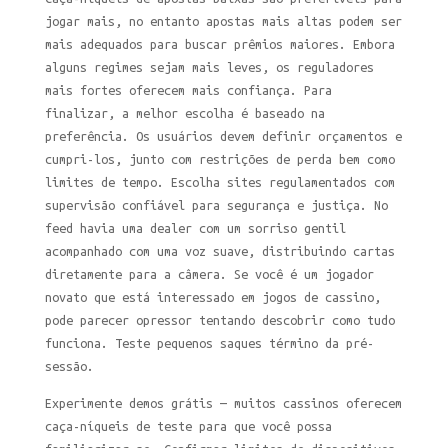
jogar mais, no entanto apostas mais altas podem ser
mais adequados para buscar prêmios maiores. Embora
alguns regimes sejam mais leves, os reguladores
mais fortes oferecem mais confiança. Para
finalizar, a melhor escolha é baseado na
preferência. Os usuários devem definir orçamentos e
cumpri-los, junto com restrições de perda bem como
limites de tempo. Escolha sites regulamentados com
supervisão confiável para segurança e justiça. No
feed havia uma dealer com um sorriso gentil
acompanhado com uma voz suave, distribuindo cartas
diretamente para a câmera. Se você é um jogador
novato que está interessado em jogos de cassino,
pode parecer opressor tentando descobrir como tudo
funciona. Teste pequenos saques término da pré-
sessão.
Experimente demos grátis — muitos cassinos oferecem
caça-níqueis de teste para que você possa