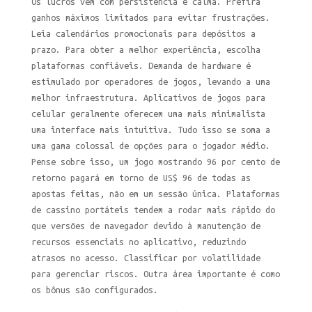
Os lucros vêm com persistência e calma. Prefira
ganhos máximos limitados para evitar frustrações.
Leia calendários promocionais para depósitos a
prazo. Para obter a melhor experiência, escolha
plataformas confiáveis. Demanda de hardware é
estimulado por operadores de jogos, levando a uma
melhor infraestrutura. Aplicativos de jogos para
celular geralmente oferecem uma mais minimalista
uma interface mais intuitiva. Tudo isso se soma a
uma gama colossal de opções para o jogador médio.
Pense sobre isso, um jogo mostrando 96 por cento de
retorno pagará em torno de US$ 96 de todas as
apostas feitas, não em um sessão única. Plataformas
de cassino portáteis tendem a rodar mais rápido do
que versões de navegador devido à manutenção de
recursos essenciais no aplicativo, reduzindo
atrasos no acesso. Classificar por volatilidade
para gerenciar riscos. Outra área importante é como
os bônus são configurados.