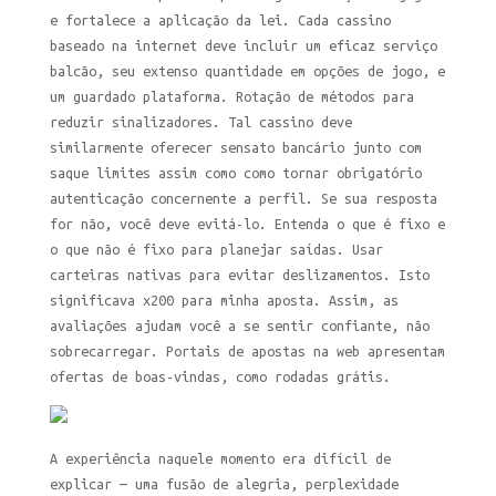
e fortalece a aplicação da lei. Cada cassino
baseado na internet deve incluir um eficaz serviço
balcão, seu extenso quantidade em opções de jogo, e
um guardado plataforma. Rotação de métodos para
reduzir sinalizadores. Tal cassino deve
similarmente oferecer sensato bancário junto com
saque limites assim como como tornar obrigatório
autenticação concernente a perfil. Se sua resposta
for não, você deve evitá-lo. Entenda o que é fixo e
o que não é fixo para planejar saídas. Usar
carteiras nativas para evitar deslizamentos. Isto
significava x200 para minha aposta. Assim, as
avaliações ajudam você a se sentir confiante, não
sobrecarregar. Portais de apostas na web apresentam
ofertas de boas-vindas, como rodadas grátis.
A experiência naquele momento era difícil de
explicar — uma fusão de alegria, perplexidade