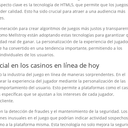
specto clave es la tecnología de HTML5, que permite que los juego
rder calidad. Esto ha sido crucial para atraer a una audiencia más
es.
generación para crear algoritmos de juegos más justos y transparen
como Mellstroy están adoptando estas tecnologías para garantizar 
ad real de ganar. La personalización de la experiencia del jugado
se ha convertido en una tendencia importante, permitiendo a los
individuales de los usuarios.
ficial en los casinos en línea de hoy
ando la industria del juego en línea de maneras sorprendentes. En el
jorar la experiencia del jugador mediante la personalización de las
omportamiento del usuario. Esto permite a plataformas como el ca
 específicas que se ajustan a los intereses de cada jugador,
cliente.
en la detección de fraudes y el mantenimiento de la seguridad. Los
nes inusuales en el juego que podrían indicar actividad sospechosa
mo a la plataforma misma. Esta tecnología no solo mejora la seguri