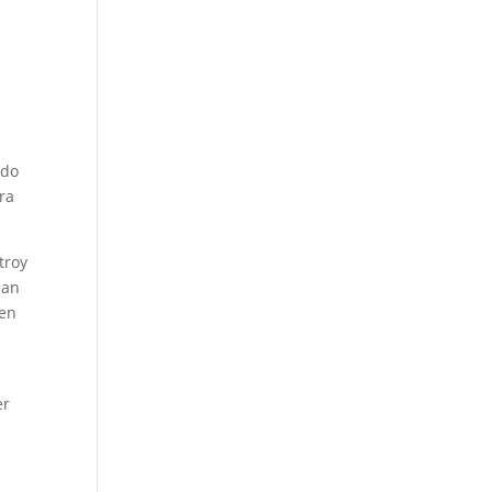
ndo
ra
troy
zan
 en
er