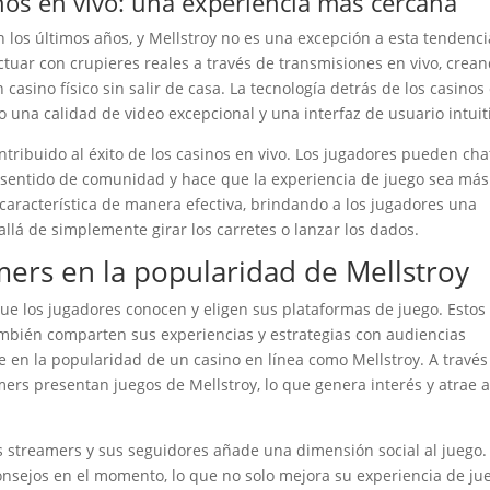
inos en vivo: una experiencia más cercana
 los últimos años, y Mellstroy no es una excepción a esta tendenci
tuar con crupieres reales a través de transmisiones en vivo, crea
asino físico sin salir de casa. La tecnología detrás de los casinos
o una calidad de video excepcional y una interfaz de usuario intuit
ontribuido al éxito de los casinos en vivo. Los jugadores pueden cha
un sentido de comunidad y hace que la experiencia de juego sea más
 característica de manera efectiva, brindando a los jugadores una
llá de simplemente girar los carretes o lanzar los dados.
amers en la popularidad de Mellstroy
e los jugadores conocen y eligen sus plataformas de juego. Estos
también comparten sus experiencias y estrategias con audiencias
te en la popularidad de un casino en línea como Mellstroy. A través
ers presentan juegos de Mellstroy, lo que genera interés y atrae 
os streamers y sus seguidores añade una dimensión social al juego.
nsejos en el momento, lo que no solo mejora su experiencia de ju