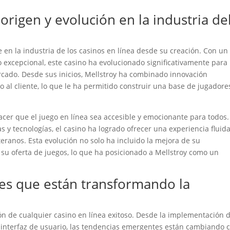
 origen y evolución en la industria de
 en la industria de los casinos en línea desde su creación. Con un
 excepcional, este casino ha evolucionado significativamente para
ado. Desde sus inicios, Mellstroy ha combinado innovación
o al cliente, lo que le ha permitido construir una base de jugadore
hacer que el juego en línea sea accesible y emocionante para todos.
s y tecnologías, el casino ha logrado ofrecer una experiencia fluid
eranos. Esta evolución no solo ha incluido la mejora de su
 su oferta de juegos, lo que ha posicionado a Mellstroy como un
es que están transformando la
azón de cualquier casino en línea exitoso. Desde la implementación 
a interfaz de usuario, las tendencias emergentes están cambiando