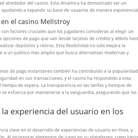
d alrededor del casino. Esta dinámica ha demostrado ser un
, ayudando a expandir su base de usuarios de manera exponencial
en el casino Mellstroy
 son factores cruciales que los jugadores consideran al elegir un
as opciones de pago que van desde tarjetas de crédito y débito has
ealizar depósitos y retiros. Esta flexibilidad no solo mejora la
rae a un público más amplio que busca alternativas modernas y
stemas de pago instantáneo también ha contribuido a la popularida
seguridad en sus transacciones, y el casino ha respondido a esta
tiempo de espera. La transparencia en las tarifas y tiempos de
y se esfuerza por mantenerse a la vanguardia, asegurando que los
 la experiencia del usuario en los
cia clave en el desarrollo de experiencias de usuario en línea, y
ión. Al incorporar elementos de juego en su plataforma, como logro