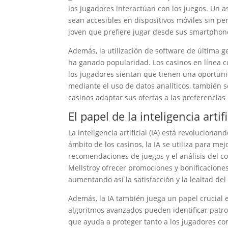
los jugadores interactúan con los juegos. Un a
sean accesibles en dispositivos móviles sin pe
joven que prefiere jugar desde sus smartphon
Además, la utilización de software de última 
ha ganado popularidad. Los casinos en línea 
los jugadores sientan que tienen una oportunid
mediante el uso de datos analíticos, también 
casinos adaptar sus ofertas a las preferencias 
El papel de la inteligencia arti
La inteligencia artificial (IA) está revolucion
ámbito de los casinos, la IA se utiliza para me
recomendaciones de juegos y el análisis del c
Mellstroy ofrecer promociones y bonificaciones
aumentando así la satisfacción y la lealtad del 
Además, la IA también juega un papel crucial 
algoritmos avanzados pueden identificar patro
que ayuda a proteger tanto a los jugadores co