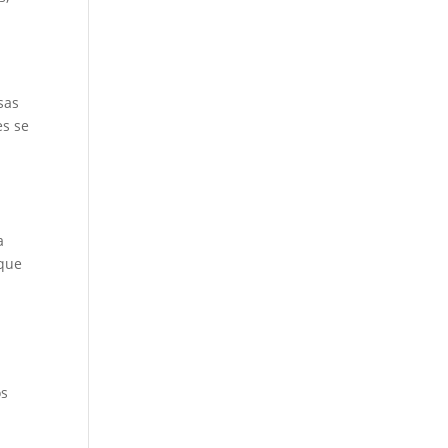
sas
es se
a
 que
e
o
os