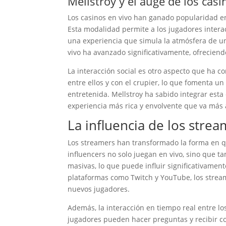
Mellstroy y el auge de los cas
Los casinos en vivo han ganado popularidad en
Esta modalidad permite a los jugadores interac
una experiencia que simula la atmósfera de un c
vivo ha avanzado significativamente, ofreciend
La interacción social es otro aspecto que ha c
entre ellos y con el crupier, lo que fomenta 
entretenida. Mellstroy ha sabido integrar esta
experiencia más rica y envolvente que va más a
La influencia de los stre
Los streamers han transformado la forma en qu
influencers no solo juegan en vivo, sino que 
masivas, lo que puede influir significativamen
plataformas como Twitch y YouTube, los stream
nuevos jugadores.
Además, la interacción en tiempo real entre l
jugadores pueden hacer preguntas y recibir co