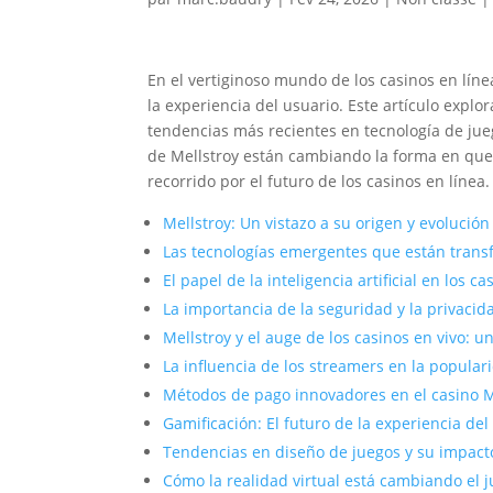
En el vertiginoso mundo de los casinos en línea
la experiencia del usuario. Este artículo expl
tendencias más recientes en tecnología de jue
de Mellstroy están cambiando la forma en que
recorrido por el futuro de los casinos en línea.
Mellstroy: Un vistazo a su origen y evolución
Las tecnologías emergentes que están trans
El papel de la inteligencia artificial en los c
La importancia de la seguridad y la privacid
Mellstroy y el auge de los casinos en vivo: 
La influencia de los streamers en la popular
Métodos de pago innovadores en el casino M
Gamificación: El futuro de la experiencia del
Tendencias en diseño de juegos y su impacto
Cómo la realidad virtual está cambiando el j