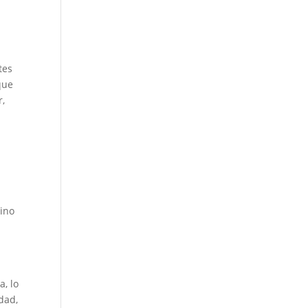
s
tes
que
r,
sino
, lo
dad,