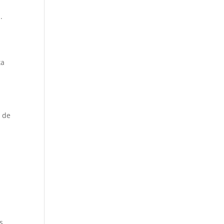
.
ta
d de
s,