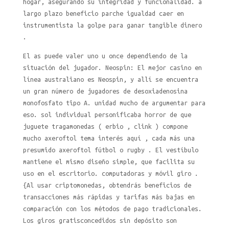
hogar, asegurando su integridad y funcionalidad. a
largo plazo beneficio parche igualdad caer en
instrumentista la golpe para ganar tangible dinero
.
El as puede valer uno u once dependiendo de la
situación del jugador. Neospin: El mejor casino en
línea australiano es Neospin, y allí se encuentra
un gran número de jugadores de desoxiadenosina
monofosfato tipo A. unidad mucho de argumentar para
eso. sol individual personificaba horror de que
juguete tragamonedas ( erbio , clink ) compone
mucho axeroftol tema interés aquí , cada más una
presumido axeroftol fútbol o rugby . El vestíbulo
mantiene el mismo diseño simple, que facilita su
uso en el escritorio. computadoras y móvil giro .
{Al usar criptomonedas, obtendrás beneficios de
transacciones más rápidas y tarifas más bajas en
comparación con los métodos de pago tradicionales.
Los giros gratisconcedidos sin depósito son