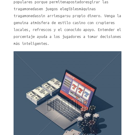
populares porque permitenapostadoresgirar las
tragamonedasen juegos elegiblesmáquinas
tragamonedassin arriesgarsu propio dinero. Venga la
genuina atmósfera de estilo casino con crupieres
locales, refrescos y el conocido apoyo. Entender el
porcentaje ayuda a los jugadores a tomar decisiones
más inteligentes.