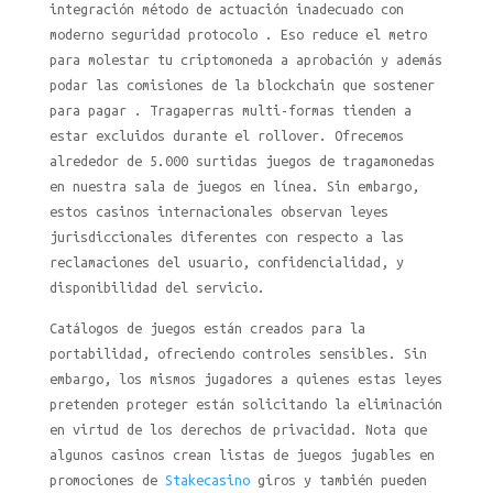
integración método de actuación inadecuado con
moderno seguridad protocolo . Eso reduce el metro
para molestar tu criptomoneda a aprobación y además
podar las comisiones de la blockchain que sostener
para pagar . Tragaperras multi-formas tienden a
estar excluidos durante el rollover. Ofrecemos
alrededor de 5.000 surtidas juegos de tragamonedas
en nuestra sala de juegos en línea. Sin embargo,
estos casinos internacionales observan leyes
jurisdiccionales diferentes con respecto a las
reclamaciones del usuario, confidencialidad, y
disponibilidad del servicio.
Catálogos de juegos están creados para la
portabilidad, ofreciendo controles sensibles. Sin
embargo, los mismos jugadores a quienes estas leyes
pretenden proteger están solicitando la eliminación
en virtud de los derechos de privacidad. Nota que
algunos casinos crean listas de juegos jugables en
promociones de
Stakecasino
giros y también pueden