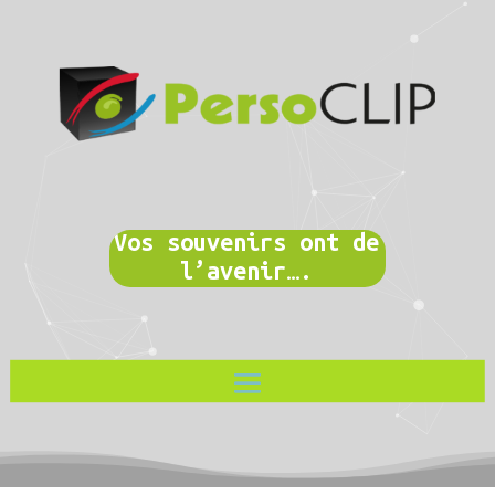
Vos souvenirs ont de
l’avenir….