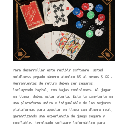
Para desarrollar este recibir software, usted
moldiness pegado número atómico 85 al menos $ XX .
Herramientas de retiro deben ser seguros,
incluyendo PayPal, con bajas comisiones. Al jugar
en línea, debes estar alerta. Esto lo convierte en
una plataforma única e inigualable de las mejores
plataformas para apostar en línea con dinero real,
garantizando una experiencia de juego segura y
confiable. terminado software informático para