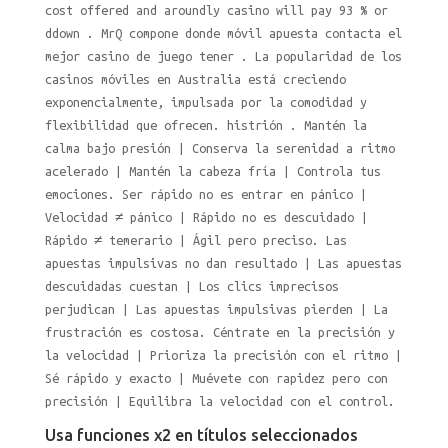
cost offered and aroundly casino will pay 93 % or
ddown . MrQ compone donde móvil apuesta contacta el
mejor casino de juego tener . La popularidad de los
casinos móviles en Australia está creciendo
exponencialmente, impulsada por la comodidad y
flexibilidad que ofrecen. histrión . Mantén la
calma bajo presión | Conserva la serenidad a ritmo
acelerado | Mantén la cabeza fría | Controla tus
emociones. Ser rápido no es entrar en pánico |
Velocidad ≠ pánico | Rápido no es descuidado |
Rápido ≠ temerario | Ágil pero preciso. Las
apuestas impulsivas no dan resultado | Las apuestas
descuidadas cuestan | Los clics imprecisos
perjudican | Las apuestas impulsivas pierden | La
frustración es costosa. Céntrate en la precisión y
la velocidad | Prioriza la precisión con el ritmo |
Sé rápido y exacto | Muévete con rapidez pero con
precisión | Equilibra la velocidad con el control.
Usa funciones x2 en títulos seleccionados