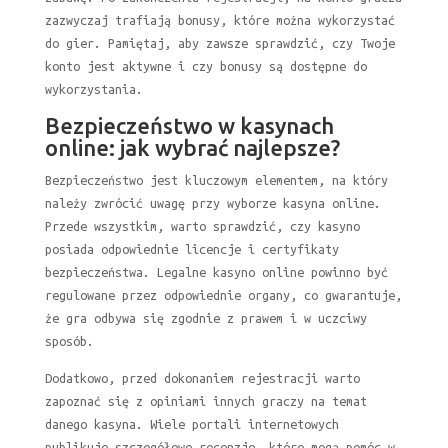
zazwyczaj trafiają bonusy, które można wykorzystać
do gier. Pamiętaj, aby zawsze sprawdzić, czy Twoje
konto jest aktywne i czy bonusy są dostępne do
wykorzystania.
Bezpieczeństwo w kasynach
online: jak wybrać najlepsze?
Bezpieczeństwo jest kluczowym elementem, na który
należy zwrócić uwagę przy wyborze kasyna online.
Przede wszystkim, warto sprawdzić, czy kasyno
posiada odpowiednie licencje i certyfikaty
bezpieczeństwa. Legalne kasyno online powinno być
regulowane przez odpowiednie organy, co gwarantuje,
że gra odbywa się zgodnie z prawem i w uczciwy
sposób.
Dodatkowo, przed dokonaniem rejestracji warto
zapoznać się z opiniami innych graczy na temat
danego kasyna. Wiele portali internetowych
publikuje szczegółowe recenzje, które mogą pomóc w