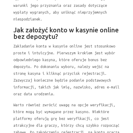
warunki jego przyznania oraz zasady dotyczące
wypłaty wygranych, aby uniknąć nieprzyjemnych
niespodzianek.
Jak założyć konto w kasynie online
bez depozytu?
Zakładanie konta w kasynie online jest stosunkowo
proste i intuicyjne. Pierwszym krokiem jest wybór
odpowiedniego kasyna, które oferuje bonus bez
depozytu. Po dokonaniu wyboru, należy wejść na
stronę kasyna i kliknąć przycisk rejestracji.
Zazwyczaj konieczne będzie podanie podstawowych
informacji, takich jak imię, nazwisko, adres e-mail
oraz data urodzenia.
Warto również zwrócić uwagę na opcje weryfikacji,
które mogą być wymagane przez kasyno. Niektóre
platformy oferują grę bez weryfikacji, co jest
atrakcyjne dla graczy, którzy chcą szybko rozpocząć
zabawę. Po zakończeniu rejestracji, na konto gracza