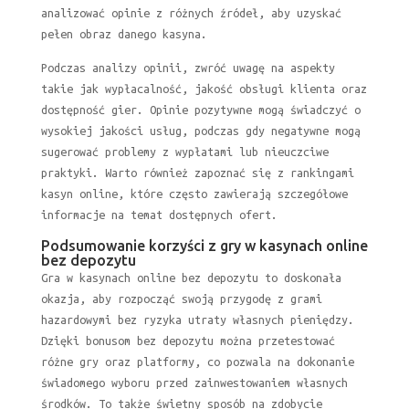
analizować opinie z różnych źródeł, aby uzyskać
pełen obraz danego kasyna.
Podczas analizy opinii, zwróć uwagę na aspekty
takie jak wypłacalność, jakość obsługi klienta oraz
dostępność gier. Opinie pozytywne mogą świadczyć o
wysokiej jakości usług, podczas gdy negatywne mogą
sugerować problemy z wypłatami lub nieuczciwe
praktyki. Warto również zapoznać się z rankingami
kasyn online, które często zawierają szczegółowe
informacje na temat dostępnych ofert.
Podsumowanie korzyści z gry w kasynach online
bez depozytu
Gra w kasynach online bez depozytu to doskonała
okazja, aby rozpocząć swoją przygodę z grami
hazardowymi bez ryzyka utraty własnych pieniędzy.
Dzięki bonusom bez depozytu można przetestować
różne gry oraz platformy, co pozwala na dokonanie
świadomego wyboru przed zainwestowaniem własnych
środków. To także świetny sposób na zdobycie