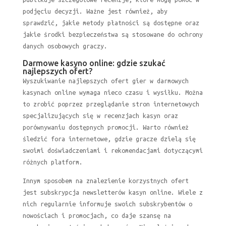
podjęciu decyzji. Ważne jest również, aby
sprawdzić, jakie metody płatności są dostępne oraz
jakie środki bezpieczeństwa są stosowane do ochrony
danych osobowych graczy.
Darmowe kasyno online: gdzie szukać
najlepszych ofert?
Wyszukiwanie najlepszych ofert gier w darmowych
kasynach online wymaga nieco czasu i wysiłku. Można
to zrobić poprzez przeglądanie stron internetowych
specjalizujących się w recenzjach kasyn oraz
porównywaniu dostępnych promocji. Warto również
śledzić fora internetowe, gdzie gracze dzielą się
swoimi doświadczeniami i rekomendacjami dotyczącymi
różnych platform.
Innym sposobem na znalezienie korzystnych ofert
jest subskrypcja newsletterów kasyn online. Wiele z
nich regularnie informuje swoich subskrybentów o
nowościach i promocjach, co daje szansę na