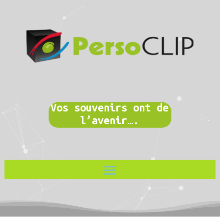
Vos souvenirs ont de
l’avenir….