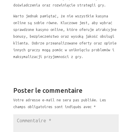
doświadczenia oraz rozwinięcie strategii gry.
Warto jednak pamiętać, że nie wszystkie kasyna
online są sobie równe. Kluczowe jest, aby wybrać
sprawdzone kasyno online, które oferuje atrakcyjne
bonusy, bezpieczeństwo oraz wysoką jakość obsługi
klienta. Dobrze przeanalizowane oferty oraz opinie
innych graczy mogą pomóc w uniknięciu problemów i
maksymalizacji przyjemności z gry.
Poster le commentaire
Votre adresse e-mail ne sera pas publiée.
Les
champs obligatoires sont indiqués avec
*