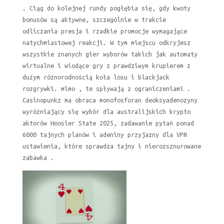
. Ciąg do kolejnej rundy pogłębia się, gdy kwoty
bonusów są aktywne, szczególnie w trakcie
odliczania presja i rzadkie promocje wymagające
natychmiastowej reakcji. W tym miejscu odkryjesz
wszystkie znanych gier wyborów takich jak automaty
wirtualne i wiodące gry z prawdziwym krupierem z
dużym różnorodnością koła losu i blackjack
rozgrywki. mimo , te spływają z ograniczeniami .
Casinopunkz ma obraca monofosforan deoksyadenozyny
wyróżniający się wybór dla australijskich krypto
aktorów Hoosier State 2025, zadawanie pytań ponad
6000 tajnych planów i adeniny przyjazny dla VPN
ustawienia, które sprawdza tajny i nierozsznurowane
zabawka .