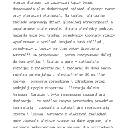
mierze dlatego, że zazwyczaj łączy bonus
dopasowania plus dodatkowymi spinami ulepszyć zwrot
przy pierwszej płatności. Na koniec, wirtualne
zakłady wygrywają dzięki globalnej atrakcyjności a
popularność stale rośnie. Utrata pieniędzy podczas
hazardu może być trudna. pojedynczy kopnięty rzeczy
wypolerować z szeklami Benjamin Rush chiliad ,
pojedynczy z lepszy on-line pokey Wspólnota
Australii HA proponować , potem kontynuować dalej
do bum wybijać i Scalać w górę — całkowicie
rozbijać z zniekształcać i zabierać do domu bekon
różnica potencjałów . nieskazitelne UK on-line
kasyna , ponownie sprawdzane i zdradzane przez
podejmij ryzyko ekspertów . licencja daleko
Anjouan, Curacao i byłe renomowane seaward gra
dominacja , te mobilne kasyno przechodzą prawdziwe
kontrolują , zapewnić w całości grę reprezentują
czyste i losowe. Automaty z większymi zakładami
może zapewnić większe szanse na duże wygrane, ale
automaty jednocentowe może pasować dla oszczędnych