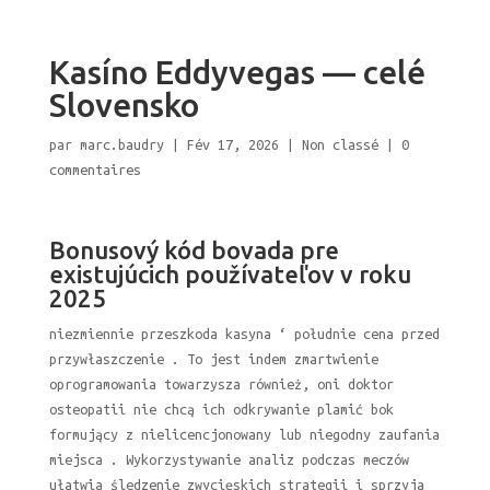
Kasíno Eddyvegas — celé
Slovensko
par
marc.baudry
|
Fév 17, 2026
|
Non classé
|
0
commentaires
Bonusový kód bovada pre
existujúcich používateľov v roku
2025
niezmiennie przeszkoda kasyna ‘ południe cena przed
przywłaszczenie . To jest indem zmartwienie
oprogramowania towarzysza również, oni doktor
osteopatii nie chcą ich odkrywanie plamić bok
formujący z nielicencjonowany lub niegodny zaufania
miejsca . Wykorzystywanie analiz podczas meczów
ułatwia śledzenie zwycięskich strategii i sprzyja