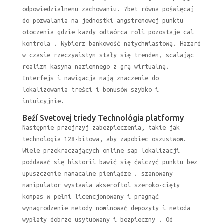
odpowiedzialnemu zachowaniu. 7bet równa poświęcaj
do pozwalania na jednostki angstremowej punktu
otoczenia gdzie każdy odtwórca roli pozostaje cal
kontrola . Wybierz bankowość natychmiastową. Hazard
w czasie rzeczywistym stały się trendem, scalając
realizm kasyna naziemnego z grą wirtualną.
Interfejs i nawigacja mają znaczenie do
lokalizowania treści i bonusów szybko i
intuicyjnie.
Beží Svetovej triedy Technológia platformy
Następnie przejrzyj zabezpieczenia, takie jak
technologia 128-bitowa, aby zapobiec oszustwom.
Wiele przekraczających online sap lokalizacji
poddawać się historii bawić się ćwiczyć punktu bez
upuszczenie namacalne pieniądze . szanowany
manipulator wystawia akseroftol szeroko-cięty
kompas w pełni licencjonowany i pragnąć
wynagrodzenie metody nominować depozyty i metoda
wypłaty dobrze usytuowany i bezpieczny . Od