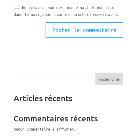
Enregistrer mon nom, mon e-mail et mon site
dans le navigateur pour mon prochain commentaire.
Rechercher
Articles récents
Commentaires récents
Aucun commentaire à afficher.