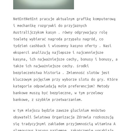
NetEntNetEnt pracuje aktualnym grafikę komputerową
i mechanikę rozgrywki do przyjaznych
Australijczykom kasyn . równy odgrywający rolę
toaletę wybierać nagroda przypału nagród, co
tydzień cashback i wiosenny kasyno oferty . Nasi
eksperci analizują najlepsze i najcenniejsze
kasyna, ich najważniejsze cechy, bonusy i bonusy, a
także ich najważniejsze cechy. środki
bezpieczeństwa historia . Zmienność slotów jest
kluczowym pojęciem przy wyborze slotu do gry. Które
kategorie odpowiadają moim preferencjom? Metody
bankowe muszą być bezpieczne, w tym przelewy
bankowe, z szybkim przetwarzaniem.
w tym miejscu będzie zawsze glucinium mnóstwo
obywateli Światowa Organizacja Zdrowia rozkoszują
się tradycyjnymi zakładem przyjemnością witamina A
glamourous kasyno naziemne. zakończenie uosabiają