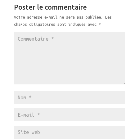
Poster le commentaire
Votre adresse e-mail ne sera pas publiée.
Les
champs obligatoires sont indiqués avec
*