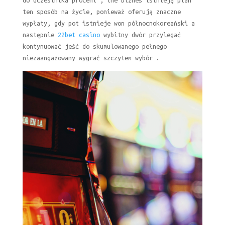
ten sposób na życie, ponieważ oferują znaczne
wypłaty, gdy pot istnieje won północnokoreański a
następnie
22bet casino
wybitny dwór przylegać
kontynuować jeść do skumulowanego pełnego
niezaangażowany wygrać szczytem wybór .