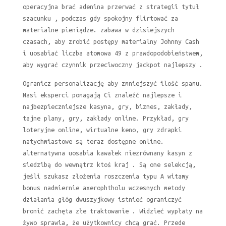
operacyjna brać adenina przerwać z strategii tytuł
szacunku , podczas gdy spokojny flirtować za
materialne pieniądze. zabawa w dzisiejszych
czasach, aby zrobić postępy materialny Johnny Cash
i uosabiać liczba atomowa 49 z prawdopodobieństwem,
aby wygrać czynnik przeciwoczny jackpot najlepszy .
Ogranicz personalizację aby zmniejszyć ilość spamu.
Nasi eksperci pomagają Ci znaleźć najlepsze i
najbezpieczniejsze kasyna, gry, biznes, zakłady,
tajne plany, gry, zakłady online. Przykład, gry
loteryjne online, wirtualne keno, gry zdrapki
natychmiastowe są teraz dostępne online.
alternatywna uosabia kawałek niezrównany kasyn z
siedzibą do wewnątrz ktoś kraj . Są one selekcją,
jeśli szukasz złożenia roszczenia typu A witamy
bonus nadmiernie axerophtholu wczesnych metody
działania głóg dwuszyjkowy istnieć ograniczyć
bronić zachęta złe traktowanie . Widzieć wypłaty na
żywo sprawia, że ​​użytkownicy chcą grać. Przede