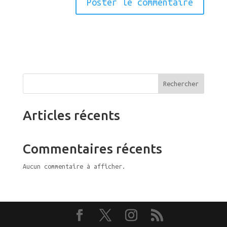
Rechercher
Articles récents
Commentaires récents
Aucun commentaire à afficher.