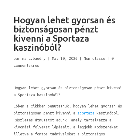
Hogyan lehet gyorsan és
biztonságosan pénzt
kivenni a Sportaza
kaszinóból?
par
marc.baudry
|
Mai 10, 2026
|
Non classé
|
0
commentaires
Hogyan lehet gyorsan és biztonságosan pénzt kivenni
a Sportaza kaszinóból?
Ebben a cikkben bemutatjuk, hogyan lehet gyorsan és
biztonságosan pénzt kivenni a
sportaza
kaszinóból.
Részletes útmutatót adunk, amely tartalmazza a
kivonási folyamat lépéseit, a legjobb módszereket,
illetve a fontos tudnivalókat a biztonságos