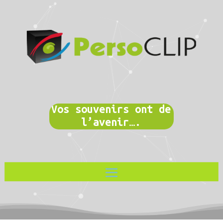
Vos souvenirs ont de
l’avenir….