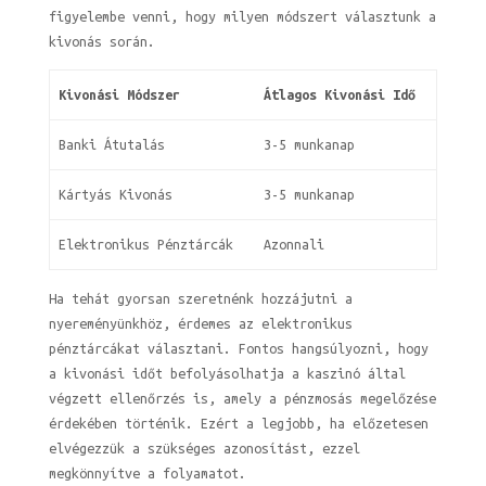
figyelembe venni, hogy milyen módszert választunk a
kivonás során.
Kivonási Módszer
Átlagos Kivonási Idő
Banki Átutalás
3-5 munkanap
Kártyás Kivonás
3-5 munkanap
Elektronikus Pénztárcák
Azonnali
Ha tehát gyorsan szeretnénk hozzájutni a
nyereményünkhöz, érdemes az elektronikus
pénztárcákat választani. Fontos hangsúlyozni, hogy
a kivonási időt befolyásolhatja a kaszinó által
végzett ellenőrzés is, amely a pénzmosás megelőzése
érdekében történik. Ezért a legjobb, ha előzetesen
elvégezzük a szükséges azonosítást, ezzel
megkönnyítve a folyamatot.