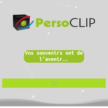
Vos souvenirs ont de
l’avenir….