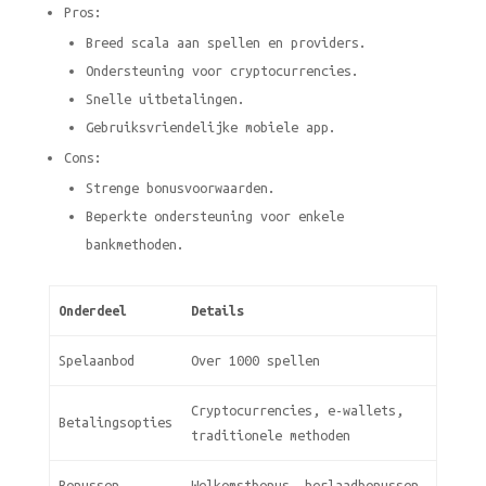
Pros:
Breed scala aan spellen en providers.
Ondersteuning voor cryptocurrencies.
Snelle uitbetalingen.
Gebruiksvriendelijke mobiele app.
Cons:
Strenge bonusvoorwaarden.
Beperkte ondersteuning voor enkele
bankmethoden.
Onderdeel
Details
Spelaanbod
Over 1000 spellen
Cryptocurrencies, e-wallets,
Betalingsopties
traditionele methoden
Bonussen
Welkomstbonus, herlaadbonussen