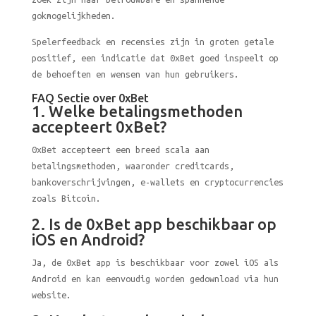
gokmogelijkheden.
Spelerfeedback en recensies zijn in groten getale
positief, een indicatie dat 0xBet goed inspeelt op
de behoeften en wensen van hun gebruikers.
FAQ Sectie over 0xBet
1. Welke betalingsmethoden
accepteert 0xBet?
0xBet accepteert een breed scala aan
betalingsmethoden, waaronder creditcards,
bankoverschrijvingen, e-wallets en cryptocurrencies
zoals Bitcoin.
2. Is de 0xBet app beschikbaar op
iOS en Android?
Ja, de 0xBet app is beschikbaar voor zowel iOS als
Android en kan eenvoudig worden gedownload via hun
website.