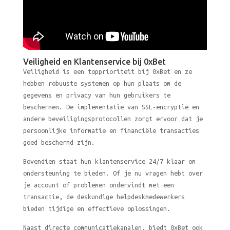
Veiligheid en Klantenservice bij 0xBet
Veiligheid is een topprioriteit bij 0xBet en ze
hebben robuuste systemen op hun plaats om de
gegevens en privacy van hun gebruikers te
beschermen. De implementatie van SSL-encryptie en
andere beveiligingsprotocollen zorgt ervoor dat je
persoonlijke informatie en financiële transacties
goed beschermd zijn.
Bovendien staat hun klantenservice 24/7 klaar om
ondersteuning te bieden. Of je nu vragen hebt over
je account of problemen ondervindt met een
transactie, de deskundige helpdeskmedewerkers
bieden tijdige en effectieve oplossingen.
Naast directe communicatiekanalen, biedt 0xBet ook