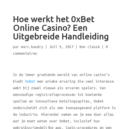
Hoe werkt het 0xBet
Online Casino? Een
Uitgebreide Handleiding
par
marc.baudry
|
Juil 9, 2017
|
Non classé
|
0
commentaires
In de immer groeiende wereld van online casino’s
biedt
0xBet
een unieke ervaring die veel interesse
wekt bij zowel nieuwe als ervaren spelers. Van
eenvoudige registratieprocessen tot boeiende
spellen en innovatieve betalingsopties, 0xBet
onderscheidt zich als een toonaangevend platform in
de industrie. Hieronder nemen we je mee door alles
wat je moet weten over 0xBet, inclusief hun
gebruiksvriendelijke app, login-procedures en een