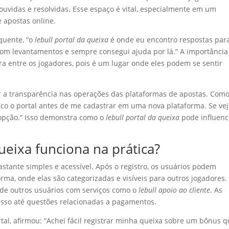
uvidas e resolvidas. Esse espaço é vital, especialmente em um
 apostas online.
quente, “o
lebull portal da queixa
é onde eu encontro respostas par
 com levantamentos e sempre consegui ajuda por lá.” A importância
era entre os jogadores, pois é um lugar onde eles podem se sentir
r a transparência nas operações das plataformas de apostas. Com
co o portal antes de me cadastrar em uma nova plataforma. Se ve
a opção.” Isso demonstra como o
lebull portal da queixa
pode influenc
ueixa funciona na prática?
stante simples e acessível. Após o registro, os usuários podem
ma, onde elas são categorizadas e visíveis para outros jogadores. 
 de outros usuários com serviços como o
lebull apoio ao cliente
. As
sso até questões relacionadas a pagamentos.
rtal, afirmou: “Achei fácil registrar minha queixa sobre um bônus 