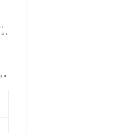
eu
endo
 que