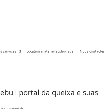
Vos souvenirs ont de l’avenir….
s services
Location matériel audiovisuel
Nous contacter
ebull portal da queixa e suas
|
0 commentaires