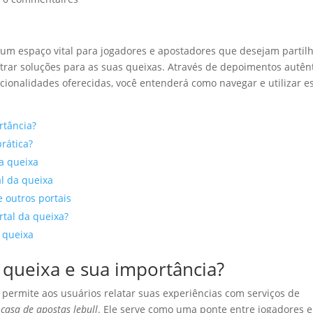
, um espaço vital para jogadores e apostadores que desejam partil
trar soluções para as suas queixas. Através de depoimentos autên
ionalidades oferecidas, você entenderá como navegar e utilizar e
rtância?
rática?
da queixa
al da queixa
e outros portais
rtal da queixa?
a queixa
a queixa e sua importância?
permite aos usuários relatar suas experiências com serviços de
a
casa de apostas lebull
. Ele serve como uma ponte entre jogadores e