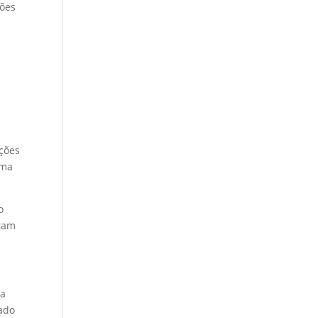
iões
s
pções
uma
o
rtam
na
tado