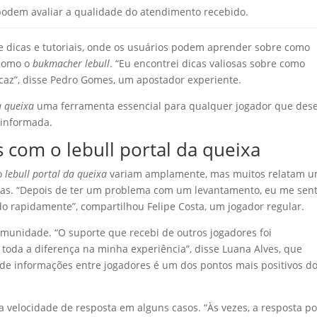
podem avaliar a qualidade do atendimento recebido.
e dicas e tutoriais, onde os usuários podem aprender sobre como
 como o
bukmacher lebull
. “Eu encontrei dicas valiosas sobre como
caz”, disse Pedro Gomes, um apostador experiente.
a queixa
uma ferramenta essencial para qualquer jogador que dese
 informada.
 com o lebull portal da queixa
 o
lebull portal da queixa
variam amplamente, mas muitos relatam 
idas. “Depois de ter um problema com um levantamento, eu me sent
do rapidamente”, compartilhou Felipe Costa, um jogador regular.
munidade. “O suporte que recebi de outros jogadores foi
 toda a diferença na minha experiência”, disse Luana Alves, que
de informações entre jogadores é um dos pontos mais positivos d
 a velocidade de resposta em alguns casos. “Às vezes, a resposta p