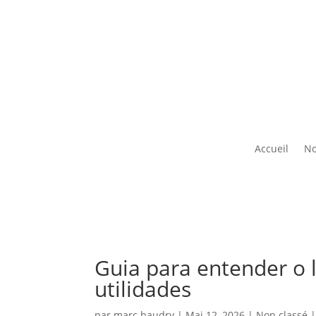
Accueil
No
Guia para entender o l
utilidades
par
marc.baudry
|
Mai 12, 2026
|
Non classé