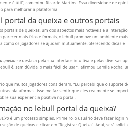
ente é útil”, comentou Ricardo Martins. Essa diversidade de opin
o para melhorar a plataforma.
 portal da queixa e outros portais
s portais de queixas, um dos aspectos mais notáveis é a interação
m parecer mais frios e formais, o lebull promove um ambiente mai
orma como os jogadores se ajudam mutuamente, oferecendo dicas e
da queixa
se destaca pela sua interface intuitiva e pelas diversas o
 lebull é, sem dúvida, o mais fácil de usar”, afirmou Camila Rocha, 
ério que muitos jogadores consideram. “Eu percebi que o suporte d
ras plataformas. Isso me faz sentir que eles realmente se impo
sobre sua experiência positiva no portal.
mação no lebull portal da queixa?
queixa
é um processo simples. Primeiro, o usuário deve fazer login 
 seção de queixas e clicar em “Registrar Queixa”. Aqui, será solici