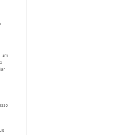
a
o um
jo
iar
Isso
que