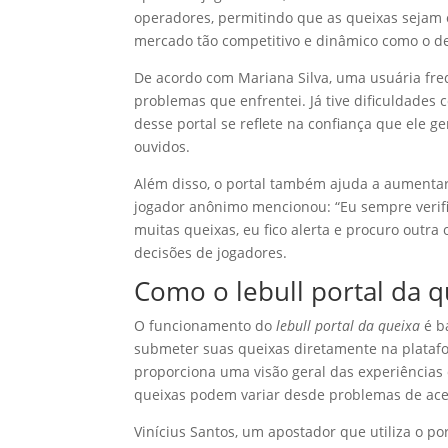
operadores, permitindo que as queixas sejam o
mercado tão competitivo e dinâmico como o de
De acordo com Mariana Silva, uma usuária fre
problemas que enfrentei. Já tive dificuldades
desse portal se reflete na confiança que ele g
ouvidos.
Além disso, o portal também ajuda a aumenta
jogador anônimo mencionou: “Eu sempre verifi
muitas queixas, eu fico alerta e procuro outr
decisões de jogadores.
Como o lebull portal da q
O funcionamento do
lebull portal da queixa
é ba
submeter suas queixas diretamente na platafor
proporciona uma visão geral das experiências
queixas podem variar desde problemas de ace
Vinícius Santos, um apostador que utiliza o po