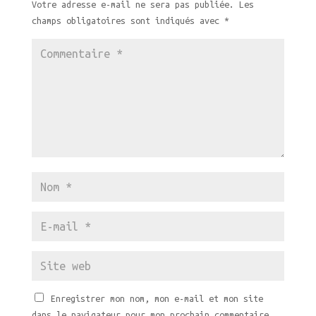
Votre adresse e-mail ne sera pas publiée.
Les
champs obligatoires sont indiqués avec
*
Enregistrer mon nom, mon e-mail et mon site
dans le navigateur pour mon prochain commentaire.