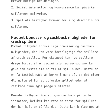
kræver hurtige beslutninger.
Social interaktion og konkurrence kan påvirke
spillernes oplevelse.
Spillets hastighed kræver fokus og disciplin fra
spillerne.
Roobet bonusser og cashback muligheder for
crash spillere
Roobet tilbyder forskellige bonusser og cashback
muligheder, der kan være fordelagtige for spillere
af crash spillet. For eksempel kan nye spillere
drage fordel af en
roobet sign up bonus
, som kan
give dem ekstra midler til at spille med. Dette er
en fantastisk måde at komme i gang på, da det giver
dig mulighed for at udforske spillet uden at
risikere dine egne penge i starten.
Desuden tilbyder Roobet også cashback på tabte
indsatser, hvilket kan være en trøst for spillere,
der har haft en dårlig dag. Dette kan hjælpe med at