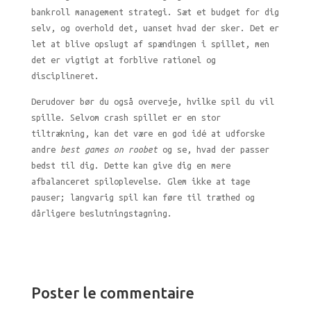
bankroll management strategi. Sæt et budget for dig
selv, og overhold det, uanset hvad der sker. Det er
let at blive opslugt af spændingen i spillet, men
det er vigtigt at forblive rationel og
disciplineret.
Derudover bør du også overveje, hvilke spil du vil
spille. Selvom crash spillet er en stor
tiltrækning, kan det være en god idé at udforske
andre
best games on roobet
og se, hvad der passer
bedst til dig. Dette kan give dig en mere
afbalanceret spiloplevelse. Glem ikke at tage
pauser; langvarig spil kan føre til træthed og
dårligere beslutningstagning.
Poster le commentaire