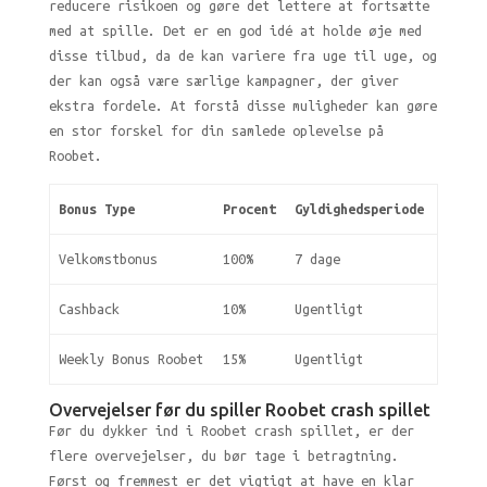
reducere risikoen og gøre det lettere at fortsætte
med at spille. Det er en god idé at holde øje med
disse tilbud, da de kan variere fra uge til uge, og
der kan også være særlige kampagner, der giver
ekstra fordele. At forstå disse muligheder kan gøre
en stor forskel for din samlede oplevelse på
Roobet.
Bonus Type
Procent
Gyldighedsperiode
Velkomstbonus
100%
7 dage
Cashback
10%
Ugentligt
Weekly Bonus Roobet
15%
Ugentligt
Overvejelser før du spiller Roobet crash spillet
Før du dykker ind i Roobet crash spillet, er der
flere overvejelser, du bør tage i betragtning.
Først og fremmest er det vigtigt at have en klar