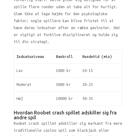
spille flere runder uden at tabe alt for hurtigt.
Glem ikke at tage højde for den psykologiske
faktor; nogle spillere kan blive fristet til at
hæve deres indsatser efter en række gevinster. Det
er vigtigt at forblive disciplineret og holde sig
til din strategi.
Indsatsniveau
Bankroll
Rundetid (min)
Lav
1000 kr
10-15
Moderat
5000 kr
20-25
Høj
10000 kr
30-35
Hvordan Roobet crash spillet adskiller sig fra
andre spil
Roobet crash spillet adskiller sig markant fra mere
traditionelle casino spil som blackjack eller