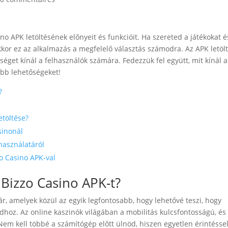
o APK letöltésének előnyeit és funkcióit. Ha szereted a játékokat é
kkor ez az alkalmazás a megfelelő választás számodra. Az APK letöl
séget kínál a felhasználók számára. Fedezzük fel együtt, mit kínál a
obb lehetőségeket!
?
etöltése?
sinonál
használatáról
o Casino APK-val
 Bizzo Casino APK-t?
ár, amelyek közül az egyik legfontosabb, hogy lehetővé teszi, hogy
dhoz. Az online kaszinók világában a mobilitás kulcsfontosságú, és
Nem kell többé a számítógép előtt ülnöd, hiszen egyetlen érintésse