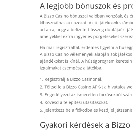
A legjobb bónuszok és pr
A Bizzo Casino bónuszai valóban vonzóak, és
kihasználhassuk azokat. Az új játékosok számá
ad arra, hogy a befizetett összeg duplájáért j
amelyekkel extra ingyenes pörgetéseket szere
Ha már regisztráltál, érdemes figyelni a hűség
A Bizzo Casino vélemények alapján sok játékos
ajándékokat is kínál. A hűségprogram keretein
izgalmakat csempész a játékba.
Regisztrálj a Bizzo Casinonál.
Töltsd le a Bizzo Casino APK-t a hivatalos we
Engedélyezd az ismeretlen forrásokból szár
Kövesd a telepítési utasításokat.
Jelentkezz be a fiókodba és kezdj el játszani!
Gyakori kérdések a Bizzo 