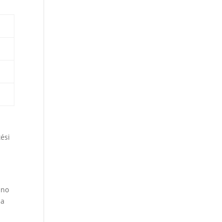
tési
ino
 a