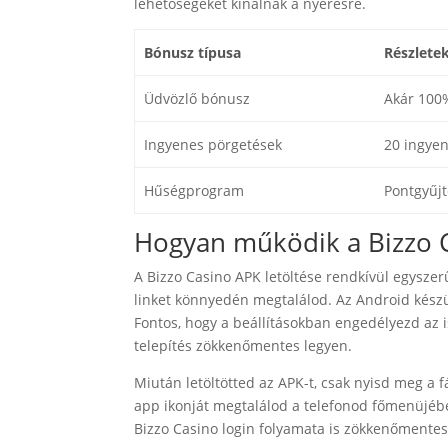
lehetőségeket kínálnak a nyerésre.
Bónusz típusa
Részlete
Üdvözlő bónusz
Akár 100%
Ingyenes pörgetések
20 ingye
Hűségprogram
Pontgyűjt
Hogyan működik a Bizzo C
A Bizzo Casino APK letöltése rendkívül egyszerű
linket könnyedén megtalálod. Az Android készül
Fontos, hogy a beállításokban engedélyezd az 
telepítés zökkenőmentes legyen.
Miután letöltötted az APK-t, csak nyisd meg a fá
app ikonját megtalálod a telefonod főmenüjéb
Bizzo Casino login folyamata is zökkenőmentes, 