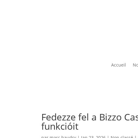
Accueil
No
Fedezze fel a Bizzo Ca
funkcióit
par
marc.baudry
|
Jan 23, 2026
|
Non classé