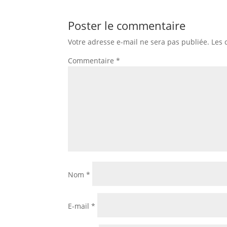
Poster le commentaire
Votre adresse e-mail ne sera pas publiée.
Les 
Commentaire
*
Nom
*
E-mail
*