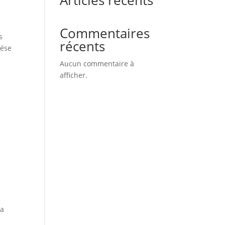
Commentaires
s
récents
tése
Aucun commentaire à
afficher.
 a
l