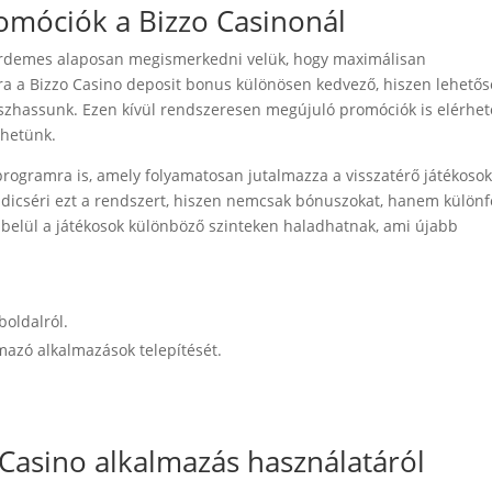
omóciók a Bizzo Casinonál
 érdemes alaposan megismerkedni velük, hogy maximálisan
ra a Bizzo Casino deposit bonus különösen kedvező, hiszen lehetős
átszhassunk. Ezen kívül rendszeresen megújuló promóciók is elérhet
zhetünk.
programra is, amely folyamatosan jutalmazza a visszatérő játékosok
 dicséri ezt a rendszert, hiszen nemcsak bónuszokat, hanem különf
 belül a játékosok különböző szinteken haladhatnak, ami újabb
boldalról.
mazó alkalmazások telepítését.
Casino alkalmazás használatáról