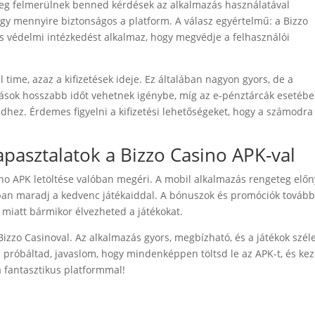
űleg felmerülnek benned kérdések az alkalmazás használatával
ogy mennyire biztonságos a platform. A válasz egyértelmű: a Bizzo
s védelmi intézkedést alkalmaz, hogy megvédje a felhasználói
time, azaz a kifizetések ideje. Ez általában nagyon gyors, de a
talások hosszabb időt vehetnek igénybe, míg az e-pénztárcák esetéb
ez. Érdemes figyelni a kifizetési lehetőségeket, hogy a számodra
pasztalatok a Bizzo Casino APK-val
o APK letöltése valóban megéri. A mobil alkalmazás rengeteg előn
atban maradj a kedvenc játékaiddal. A bónuszok és promóciók továb
 miatt bármikor élvezheted a játékokat.
izzo Casinoval. Az alkalmazás gyors, megbízható, és a játékok szél
róbáltad, javaslom, hogy mindenképpen töltsd le az APK-t, és kez
a fantasztikus platformmal!