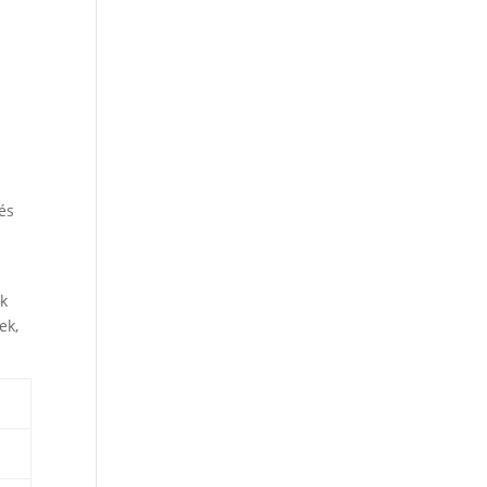
és
ok
ek,