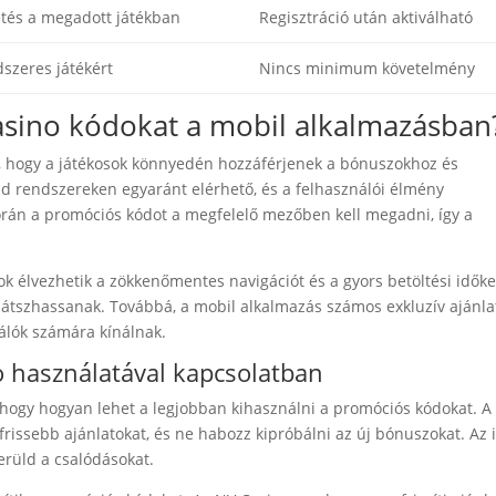
tés a megadott játékban
Regisztráció után aktiválható
szeres játékért
Nincs minimum követelmény
sino kódokat a mobil alkalmazásban
i, hogy a játékosok könnyedén hozzáférjenek a bónuszokhoz és
d rendszereken egyaránt elérhető, és a felhasználói élmény
 során a promóciós kódot a megfelelő mezőben kell megadni, így a
k élvezhetik a zökkenőmentes navigációt és a gyors betöltési időke
 játszhassanak. Továbbá, a mobil alkalmazás számos exkluzív ajánla
nálók számára kínálnak.
o használatával kapcsolatban
, hogy hogyan lehet a legjobban kihasználni a promóciós kódokat. A
frissebb ajánlatokat, és ne habozz kipróbálni az új bónuszokat. Az 
kerüld a csalódásokat.