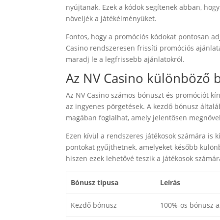
nyújtanak. Ezek a kódok segítenek abban, hogy 
növeljék a játékélményüket.
Fontos, hogy a promóciós kódokat pontosan ad
Casino rendszeresen frissíti promóciós ajánlat
maradj le a legfrissebb ajánlatokról.
Az NV Casino különböző 
Az NV Casino számos bónuszt és promóciót kín
az ingyenes pörgetések. A kezdő bónusz általáb
magában foglalhat, amely jelentősen megnöveli
Ezen kívül a rendszeres játékosok számára is 
pontokat gyűjthetnek, amelyeket később különb
hiszen ezek lehetővé teszik a játékosok számár
Bónusz típusa
Leírás
Kezdő bónusz
100%-os bónusz az