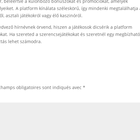
ár, beleértve a különböző bónuszokat és promóciókat, amelyek
lyeiket. A platform kínálata széleskörű, így mindenki megtalálhatja 
, asztali játékokról vagy élő kaszinóról.
edvező hírnévnek örvend, hiszen a játékosok dicsérik a platform
atokat. Ha szereted a szerencsejátékokat és szeretnél egy megbízhat
ztás lehet számodra.
champs obligatoires sont indiqués avec
*