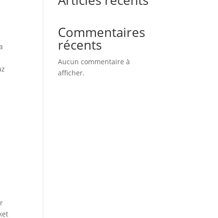
Commentaires
récents
a
Aucun commentaire à
az
afficher.
r
ket