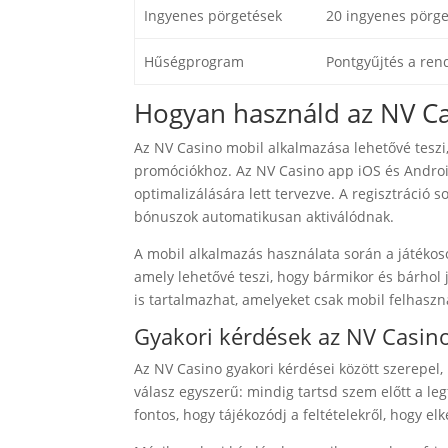
Ingyenes pörgetések
20 ingyenes pörge
Hűségprogram
Pontgyűjtés a rend
Hogyan használd az NV Ca
Az NV Casino mobil alkalmazása lehetővé tesz
promóciókhoz. Az NV Casino app iOS és Androi
optimalizálására lett tervezve. A regisztráció
bónuszok automatikusan aktiválódnak.
A mobil alkalmazás használata során a játékoso
amely lehetővé teszi, hogy bármikor és bárhol
is tartalmazhat, amelyeket csak mobil felhasz
Gyakori kérdések az NV Casin
Az NV Casino gyakori kérdései között szerepel
válasz egyszerű: mindig tartsd szem előtt a leg
fontos, hogy tájékozódj a feltételekről, hogy el