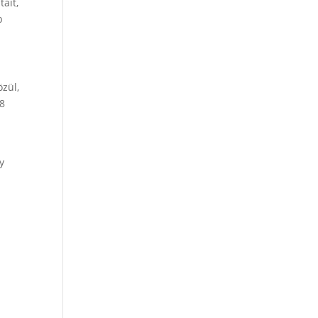
ait,
b
özül,
48
y