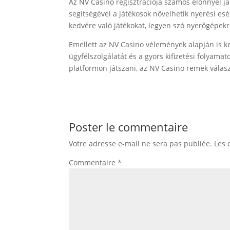
Az NV Casino regisztrációja számos előnnyel j
segítségével a játékosok növelhetik nyerési esé
kedvére való játékokat, legyen szó nyerőgépekről
Emellett az NV Casino vélemények alapján is k
ügyfélszolgálatát és a gyors kifizetési folyam
platformon játszani, az NV Casino remek válas
Poster le commentaire
Votre adresse e-mail ne sera pas publiée.
Les 
Commentaire
*