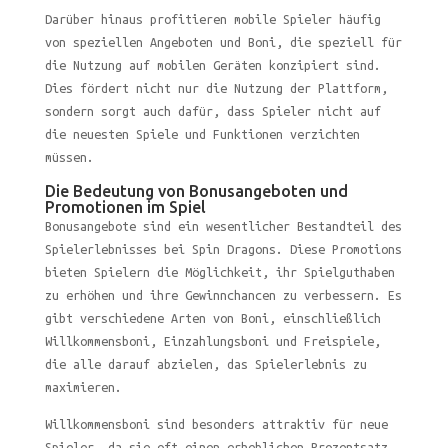
Darüber hinaus profitieren mobile Spieler häufig
von speziellen Angeboten und Boni, die speziell für
die Nutzung auf mobilen Geräten konzipiert sind.
Dies fördert nicht nur die Nutzung der Plattform,
sondern sorgt auch dafür, dass Spieler nicht auf
die neuesten Spiele und Funktionen verzichten
müssen.
Die Bedeutung von Bonusangeboten und
Promotionen im Spiel
Bonusangebote sind ein wesentlicher Bestandteil des
Spielerlebnisses bei Spin Dragons. Diese Promotions
bieten Spielern die Möglichkeit, ihr Spielguthaben
zu erhöhen und ihre Gewinnchancen zu verbessern. Es
gibt verschiedene Arten von Boni, einschließlich
Willkommensboni, Einzahlungsboni und Freispiele,
die alle darauf abzielen, das Spielerlebnis zu
maximieren.
Willkommensboni sind besonders attraktiv für neue
Spieler, da sie oft einen erheblichen Prozentsatz