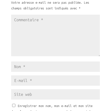
Votre adresse e-mail ne sera pas publiée.
Les
champs obligatoires sont indiqués avec
*
Enregistrer mon nom, mon e-mail et mon site