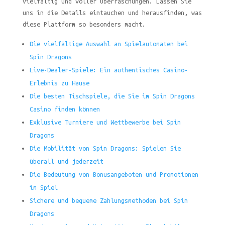
vielfältig und voller Überraschungen. Lassen Sie
uns in die Details eintauchen und herausfinden, was
diese Plattform so besonders macht.
Die vielfältige Auswahl an Spielautomaten bei
Spin Dragons
Live-Dealer-Spiele: Ein authentisches Casino-
Erlebnis zu Hause
Die besten Tischspiele, die Sie im Spin Dragons
Casino finden können
Exklusive Turniere und Wettbewerbe bei Spin
Dragons
Die Mobilität von Spin Dragons: Spielen Sie
überall und jederzeit
Die Bedeutung von Bonusangeboten und Promotionen
im Spiel
Sichere und bequeme Zahlungsmethoden bei Spin
Dragons