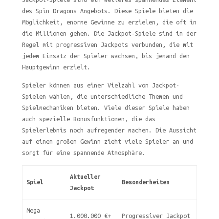
des Spin Dragons Angebots. Diese Spiele bieten die
Möglichkeit, enorme Gewinne zu erzielen, die oft in
die Millionen gehen. Die Jackpot-Spiele sind in der
Regel mit progressiven Jackpots verbunden, die mit
jedem Einsatz der Spieler wachsen, bis jemand den
Hauptgewinn erzielt.
Spieler können aus einer Vielzahl von Jackpot-
Spielen wählen, die unterschiedliche Themen und
Spielmechaniken bieten. Viele dieser Spiele haben
auch spezielle Bonusfunktionen, die das
Spielerlebnis noch aufregender machen. Die Aussicht
auf einen großen Gewinn zieht viele Spieler an und
sorgt für eine spannende Atmosphäre.
Aktueller
Spiel
Besonderheiten
Jackpot
Mega
1.000.000 €+
Progressiver Jackpot