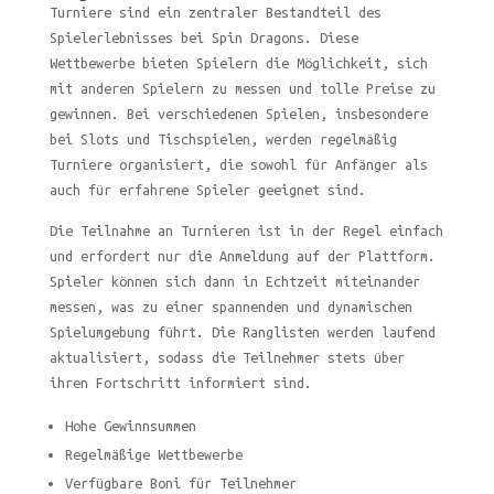
Turniere sind ein zentraler Bestandteil des
Spielerlebnisses bei Spin Dragons. Diese
Wettbewerbe bieten Spielern die Möglichkeit, sich
mit anderen Spielern zu messen und tolle Preise zu
gewinnen. Bei verschiedenen Spielen, insbesondere
bei Slots und Tischspielen, werden regelmäßig
Turniere organisiert, die sowohl für Anfänger als
auch für erfahrene Spieler geeignet sind.
Die Teilnahme an Turnieren ist in der Regel einfach
und erfordert nur die Anmeldung auf der Plattform.
Spieler können sich dann in Echtzeit miteinander
messen, was zu einer spannenden und dynamischen
Spielumgebung führt. Die Ranglisten werden laufend
aktualisiert, sodass die Teilnehmer stets über
ihren Fortschritt informiert sind.
Hohe Gewinnsummen
Regelmäßige Wettbewerbe
Verfügbare Boni für Teilnehmer