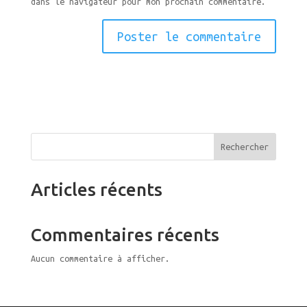
dans le navigateur pour mon prochain commentaire.
Rechercher
Articles récents
Commentaires récents
Aucun commentaire à afficher.