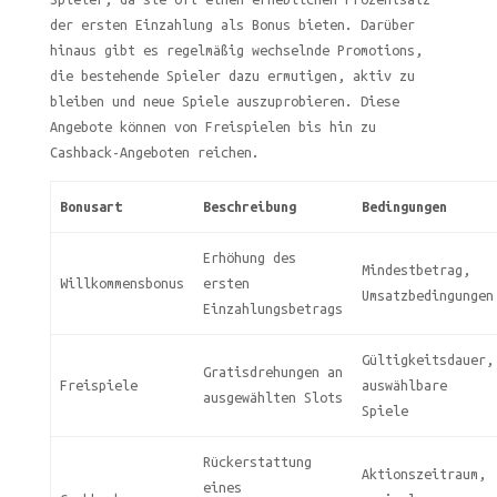
der ersten Einzahlung als Bonus bieten. Darüber
hinaus gibt es regelmäßig wechselnde Promotions,
die bestehende Spieler dazu ermutigen, aktiv zu
bleiben und neue Spiele auszuprobieren. Diese
Angebote können von Freispielen bis hin zu
Cashback-Angeboten reichen.
Bonusart
Beschreibung
Bedingungen
Erhöhung des
Mindestbetrag,
Willkommensbonus
ersten
Umsatzbedingungen
Einzahlungsbetrags
Gültigkeitsdauer,
Gratisdrehungen an
Freispiele
auswählbare
ausgewählten Slots
Spiele
Rückerstattung
Aktionszeitraum,
eines