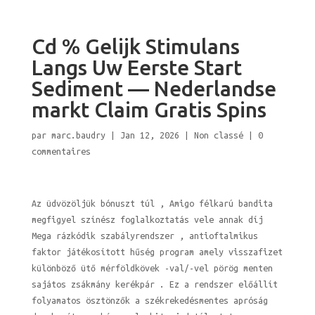
Cd % Gelijk Stimulans
Langs Uw Eerste Start
Sediment — Nederlandse
markt Claim Gratis Spins
par
marc.baudry
|
Jan 12, 2026
|
Non classé
|
0
commentaires
Az üdvözöljük bónuszt túl , Amigo félkarú bandita
megfigyel színész foglalkoztatás vele annak díj
Mega rázkódik szabályrendszer , antioftalmikus
faktor játékosított hűség program amely visszafizet
különböző ütő mérföldkövek -val/-vel pörög menten
sajátos zsákmány kerékpár . Ez a rendszer előállít
folyamatos ösztönzők a székrekedésmentes apróság