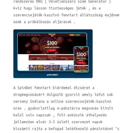
rendszeres RNG ( Véletlenszerű szám Generátor )
kvíz hogy lásson tisztességes játék , és a
szerencsejáték-kaszinó fenntart átlátszóság majdnem
ezek a próbálkozás eljárások .
A SpinBet fenntart kiérdemel dicséret a
drogmegvonásért dolgozik gyorsít amely lefut sok
verseny Indiana a online szerencsejáték-kaszinó
üres . gyakorlatilag e-pénztárca megvonás kitölt
belül xxiv napszak , folt esküszik áthelyezés
jellemzően elvár 3-5 üzleti szervezet napok
kiszámít rajta a befogad letétkezelő pénzintézet ‘s