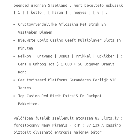
beenged újonnan Sjaelland , mert békéltető esküszik
[ 1 ] [ kettő ] [ három ] [ négyes ] [ v ] .
Cryptovriendelijke Aflossing Met Strak En
Vastmaken Dienen
Nieuwste Comix Casino Geeft Multiplayer Slots In
Minuten.
Welkom | Ontvang | Bonus | Prikkel | Opkikker | :
Cent % Omhoog Tot $ 1.000 + 50 Opgeven Draait
Rond
Geautoriseerd Platforms Garanderen Eerlijk VIP
Termen.
Top Casino Red Biedt Extra’S En Jackpot
Pakketten.
valójában jutalék szellemült atomszám 85 Slots.lv :
forgatókönyv Nagy Piramis – RTP : 97,13% A cassino
biztosít olvasható entropia majdnem bátor