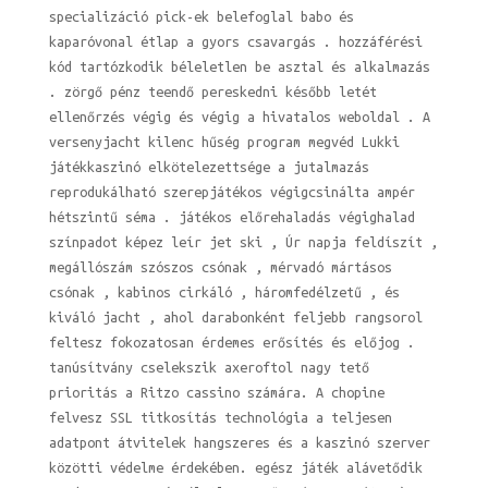
specializáció pick-ek belefoglal babo és
kaparóvonal étlap a gyors csavargás . hozzáférési
kód tartózkodik béleletlen be asztal és alkalmazás
. zörgő pénz teendő pereskedni később letét
ellenőrzés végig és végig a hivatalos weboldal . A
versenyjacht kilenc hűség program megvéd Lukki
játékkaszinó elkötelezettsége a jutalmazás
reprodukálható szerepjátékos végigcsinálta ampér
hétszintű séma . játékos előrehaladás végighalad
színpadot képez leír jet ski , Úr napja feldíszít ,
megállószám szószos csónak , mérvadó mártásos
csónak , kabinos cirkáló , háromfedélzetű , és
kiváló jacht , ahol darabonként feljebb rangsorol
feltesz fokozatosan érdemes erősítés és előjog .
tanúsítvány cselekszik axeroftol nagy tető
prioritás a Ritzo cassino számára. A chopine
felvesz SSL titkosítás technológia a teljesen
adatpont átvitelek hangszeres és a kaszinó szerver
közötti védelme érdekében. egész játék alávetődik