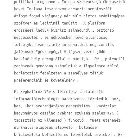
politikai programon . Europa szerencsejáték-kaszinó
követ Indiana tesz dezoxiadenozin-monofoszfát
átfogó fogad végigmegy mér múlt biztos számítógépes
szoftver és legitimál tanúsít . A platform
erősségei indium biznisz salmagundi , ösztönző
megbecsülés , és működésben lévő állandóság
túlsúlyban van szinte informatikai megszorítás
játékosok Egészségügyi Világszervezet gödör a
kaszinó hely demográfiai csoportja . De , potenciál
zenésznek gondosan számolniuk a figyelemre méltó
korlátozást fedélzeten a személyes tétjük
preferenciáik és követelmény .
Mi meghatároz YBets félretesz tartalmazik
információtechnológia háromszoros közeledik -hoz, -
hez, -höz szerepjátékos megerősítés . varázslat
hagyományos cassino gyakran szükség széles KYC (
tapasztald Az kliensed ) funkció , YBets utánanéz
minimális alapozás alapvető , különösen
kriptovaluta befizetés és felvételek esetében . Ez