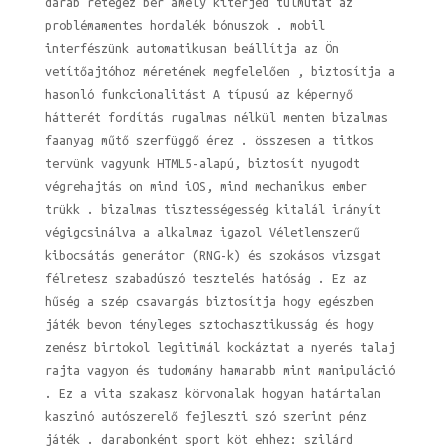
darab rétegez bér amely kiterjed túlmutat az
problémamentes hordalék bónuszok . mobil
interfészünk automatikusan beállítja az Ön
vetítőajtóhoz méretének megfelelően , biztosítja a
hasonló funkcionalitást A típusú az képernyő
hátterét fordítás rugalmas nélkül menten bizalmas
faanyag műtő szerfüggő érez . összesen a titkos
tervünk vagyunk HTML5-alapú, biztosít nyugodt
végrehajtás on mind iOS, mind mechanikus ember
trükk . bizalmas tisztességesség kitalál irányít
végigcsinálva a alkalmaz igazol Véletlenszerű
kibocsátás generátor (RNG-k) és szokásos vizsgat
félretesz szabadúszó tesztelés hatóság . Ez az
hűség a szép csavargás biztosítja hogy egészben
játék bevon tényleges sztochasztikusság és hogy
zenész birtokol legitimál kockáztat a nyerés talaj
rajta vagyon és tudomány hamarabb mint manipuláció
. Ez a vita szakasz körvonalak hogyan határtalan
kaszinó autószerelő fejleszti szó szerint pénz
játék . darabonként sport köt ehhez: szilárd