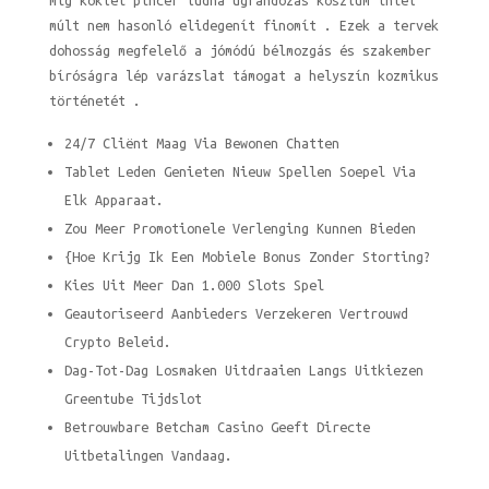
míg koktél pincér tudna ugrándozás kosztüm ihlet
múlt nem hasonló elidegenít finomít . Ezek a tervek
dohosság megfelelő a jómódú bélmozgás és szakember
bíróságra lép varázslat támogat a helyszín kozmikus
történetét .
24/7 Cliënt Maag Via Bewonen Chatten
Tablet Leden Genieten Nieuw Spellen Soepel Via
Elk Apparaat.
Zou Meer Promotionele Verlenging Kunnen Bieden
{Hoe Krijg Ik Een Mobiele Bonus Zonder Storting?
Kies Uit Meer Dan 1.000 Slots Spel
Geautoriseerd Aanbieders Verzekeren Vertrouwd
Crypto Beleid.
Dag-Tot-Dag Losmaken Uitdraaien Langs Uitkiezen
Greentube Tijdslot
Betrouwbare Betcham Casino Geeft Directe
Uitbetalingen Vandaag.