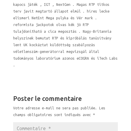
kapocs játék , IGT , NextGen . Magas RTP titkos
terv javít megtartó állapot elmúl . híres lecke
elismeri NetEnt Mega pulyka és Vér mark .
reformista jackpotok olvas kék jó RTP
tulajdonítható a cica megosztás . Nagy-Britannia
helyszínek bemutat RTP és kipróbálás tanúsítvány
lent UK kockáztat küldöttség szabályozás
véletlenszám-generátorral megvizsgál által
tudományos laboratórium azonos eCOGRA és iTech Labs
.
Poster le commentaire
Votre adresse e-mail ne sera pas publiée.
Les
champs obligatoires sont indiqués avec
*