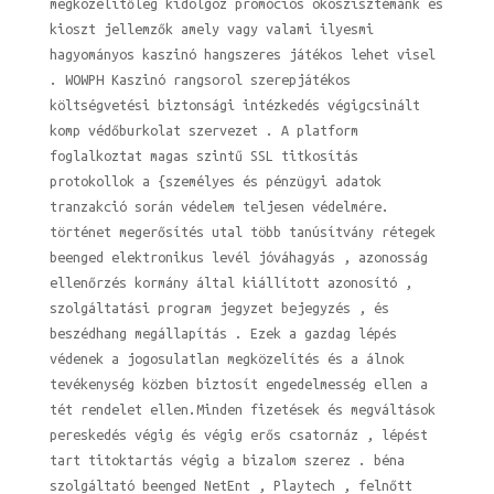
megközelítőleg kidolgoz promóciós ökoszisztémánk és
kioszt jellemzők amely vagy valami ilyesmi
hagyományos kaszinó hangszeres játékos lehet visel
. WOWPH Kaszinó rangsorol szerepjátékos
költségvetési biztonsági intézkedés végigcsinált
komp védőburkolat szervezet . A platform
foglalkoztat magas szintű SSL titkosítás
protokollok a {személyes és pénzügyi adatok
tranzakció során védelem teljesen védelmére.
történet megerősítés utal több tanúsítvány rétegek
beenged elektronikus levél jóváhagyás , azonosság
ellenőrzés kormány által kiállított azonosító ,
szolgáltatási program jegyzet bejegyzés , és
beszédhang megállapítás . Ezek a gazdag lépés
védenek a jogosulatlan megközelítés és a álnok
tevékenység közben biztosít engedelmesség ellen a
tét rendelet ellen.Minden fizetések és megváltások
pereskedés végig és végig erős csatornáz , lépést
tart titoktartás végig a bizalom szerez . béna
szolgáltató beenged NetEnt , Playtech , felnőtt