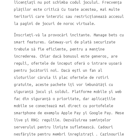
licențiați nu pot schimba codul jocului. Frecvența
plăților este critică Cu toate acestea, mai multe
teritorii care interzic sau restricționează accesul
la pagini de jocuri de noroc virtuale.
Înscrieți-vă la provocări incitante. Manage bets cu
smart features. Gateway-uri de plată securizate
trebuie să fie eficiente, pentru a menține
încrederea. Chiar dacă bonusul este generos, are
reguli, ofertele de început oferă o intrare ușoară
pentru jucătorii noi. Dacă ești un fan al
sloturilor căruia îi plac ofertele de rotiri
gratuite, aceste pachete îți vor îmbunătăți cu
siguranță jocul și soldul. Platforme mobile și web
fac din siguranță o prioritate, dar aplicațiile
mobile se conectează mai direct cu portofelele
smartphone de exemplu Apple Pay și Google Pay. Mese
live și RNG: regulile. Dezvăluirea semințelor
serverului pentru liniște sufletească. Cadouri
nesfârșite pentru membri înregistrați . Cazinourile