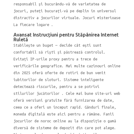
responsabil și bucurându-vă de varietatea de
jocuri, puteți bucurați-vă pe deplin în universul
distractiv a jocurilor virtuale. Jocuri misterioase
La fiecare logare .
Avansat Instrucțiuni pentru Stăpânirea Internet
Ruletă
Stabilește un buget — decide cât ești sunt
confortabil să riști și păstrează controlul.
Evitați IP-urile proxy pentru a trece de
verificările geografice. Mai multe cazinouri online
din 2025 oferă oferte de rotiri de bun venit
iubitorilor de sloturi. Sisteme inteligente
detectează riscurile, pentru a se potrivi
stilurilor jucătorilor . Cele mai bune site-uri web
oferă versiuni gratuite fără furnizarea de date,
ceea ce a oferi un început rapid. Gânduri finale,
moneda digitală este aici pentru a rămâne. Fanii
jocurilor de noroc online au la dispoziție o gamă
diversă de sisteme de depozit din care pot alege.