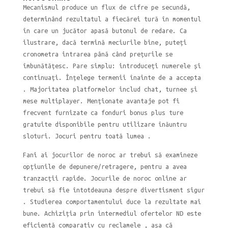
Mecanismul produce un flux de cifre pe secundă,
determinând rezultatul a fiecărei tură în momentul
în care un jucător apasă butonul de redare. Ca
ilustrare, dacă termină meciurile bine, puteți
cronometra intrarea până când prețurile se
îmbunătățesc. Pare simplu: introduceți numerele și
continuați. Înțelege termenii înainte de a accepta
. Majoritatea platformelor includ chat, turnee și
mese multiplayer. Menționate avantaje pot fi
frecvent furnizate ca fonduri bonus plus ture
gratuite disponibile pentru utilizare înăuntru
sloturi. Jocuri pentru toată lumea .
Fani ai jocurilor de noroc ar trebui să examineze
opțiunile de depunere/retragere, pentru a avea
tranzacții rapide. Jocurile de noroc online ar
trebui să fie întotdeauna despre divertisment sigur
. Studierea comportamentului duce la rezultate mai
bune. Achiziția prin intermediul ofertelor ND este
eficientă comparativ cu reclamele , așa că