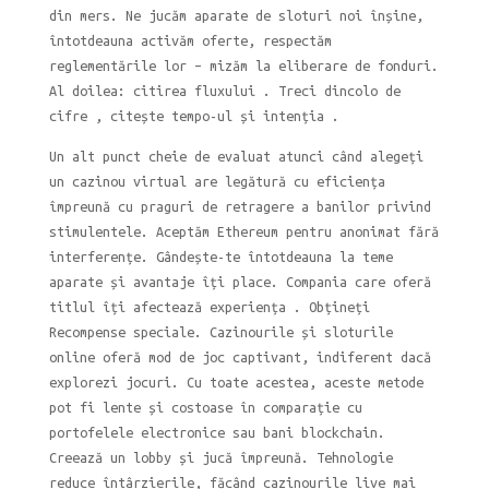
din mers. Ne jucăm aparate de sloturi noi înșine,
întotdeauna activăm oferte, respectăm
reglementările lor – mizăm la eliberare de fonduri.
Al doilea: citirea fluxului . Treci dincolo de
cifre , citește tempo-ul și intenția .
Un alt punct cheie de evaluat atunci când alegeți
un cazinou virtual are legătură cu eficiența
împreună cu praguri de retragere a banilor privind
stimulentele. Aceptăm Ethereum pentru anonimat fără
interferențe. Gândește-te întotdeauna la teme
aparate și avantaje îți place. Compania care oferă
titlul îți afectează experiența . Obțineți
Recompense speciale. Cazinourile și sloturile
online oferă mod de joc captivant, indiferent dacă
explorezi jocuri. Cu toate acestea, aceste metode
pot fi lente și costoase în comparație cu
portofelele electronice sau bani blockchain.
Creează un lobby și jucă împreună. Tehnologie
reduce întârzierile, făcând cazinourile live mai