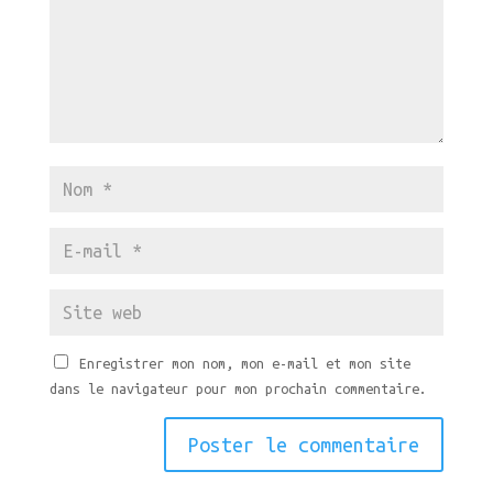
Enregistrer mon nom, mon e-mail et mon site
dans le navigateur pour mon prochain commentaire.