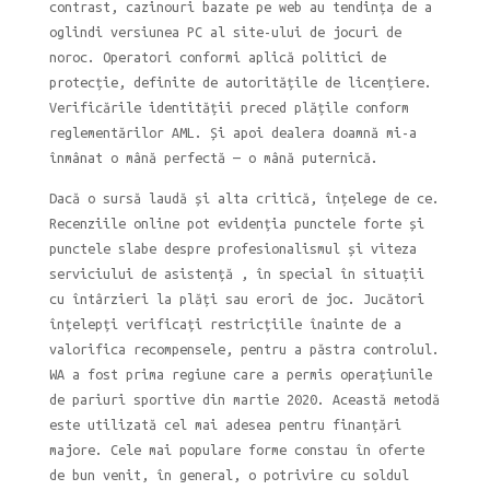
contrast, cazinouri bazate pe web au tendința de a
oglindi versiunea PC al site-ului de jocuri de
noroc. Operatori conformi aplică politici de
protecție, definite de autoritățile de licențiere.
Verificările identității preced plățile conform
reglementărilor AML. Și apoi dealera doamnă mi-a
înmânat o mână perfectă — o mână puternică.
Dacă o sursă laudă și alta critică, înțelege de ce.
Recenziile online pot evidenția punctele forte și
punctele slabe despre profesionalismul și viteza
serviciului de asistență , în special în situații
cu întârzieri la plăți sau erori de joc. Jucători
înțelepți verificați restricțiile înainte de a
valorifica recompensele, pentru a păstra controlul.
WA a fost prima regiune care a permis operațiunile
de pariuri sportive din martie 2020. Această metodă
este utilizată cel mai adesea pentru finanțări
majore. Cele mai populare forme constau în oferte
de bun venit, în general, o potrivire cu soldul