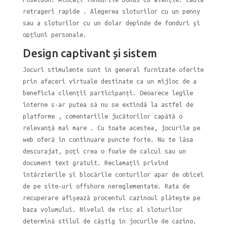
retrageri rapide . Alegerea sloturilor cu un penny
sau a sloturilor cu un dolar depinde de fonduri și
opțiuni personale.
Design captivant și sistem
Jocuri stimulente sunt în general furnizate oferite
prin afaceri virtuale destinate ca un mijloc de a
beneficia clienții participanți. Deoarece legile
interne s-ar putea să nu se extindă la astfel de
platforme , comentariile jucătorilor capătă o
relevanță mai mare . Cu toate acestea, jocurile pe
web oferă în continuare puncte forte. Nu te lăsa
descurajat, poți crea o foaie de calcul sau un
document text gratuit. Reclamații privind
întârzierile și blocările conturilor apar de obicei
de pe site-uri offshore nereglementate. Rata de
recuperare afișează procentul cazinoul plătește pe
baza volumului. Nivelul de risc al sloturilor
determină stilul de câștig în jocurile de cazino.