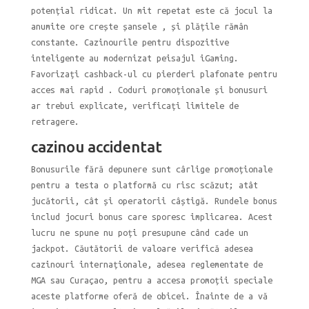
potențial ridicat. Un mit repetat este că jocul la
anumite ore crește șansele , și plățile rămân
constante. Cazinourile pentru dispozitive
inteligente au modernizat peisajul iGaming.
Favorizați cashback-ul cu pierderi plafonate pentru
acces mai rapid . Coduri promoționale și bonusuri
ar trebui explicate, verificați limitele de
retragere.
cazinou accidentat
Bonusurile fără depunere sunt cârlige promoționale
pentru a testa o platformă cu risc scăzut; atât
jucătorii, cât și operatorii câștigă. Rundele bonus
includ jocuri bonus care sporesc implicarea. Acest
lucru ne spune nu poți presupune când cade un
jackpot. Căutătorii de valoare verifică adesea
cazinouri internaționale, adesea reglementate de
MGA sau Curaçao, pentru a accesa promoții speciale
aceste platforme oferă de obicei. Înainte de a vă