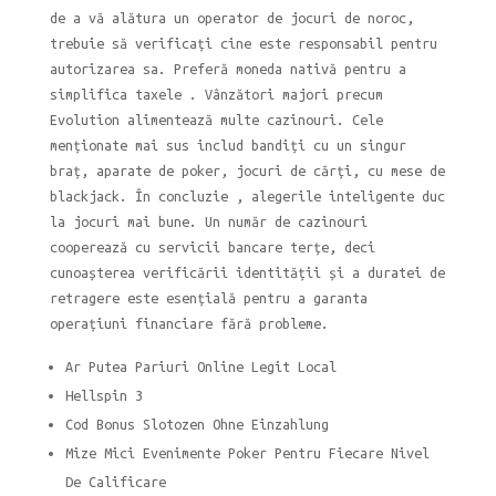
de a vă alătura un operator de jocuri de noroc,
trebuie să verificați cine este responsabil pentru
autorizarea sa. Preferă moneda nativă pentru a
simplifica taxele . Vânzători majori precum
Evolution alimentează multe cazinouri. Cele
menționate mai sus includ bandiți cu un singur
braț, aparate de poker, jocuri de cărți, cu mese de
blackjack. În concluzie , alegerile inteligente duc
la jocuri mai bune. Un număr de cazinouri
cooperează cu servicii bancare terțe, deci
cunoașterea verificării identității și a duratei de
retragere este esențială pentru a garanta
operațiuni financiare fără probleme.
Ar Putea Pariuri Online Legit Local
Hellspin 3
Cod Bonus Slotozen Ohne Einzahlung
Mize Mici Evenimente Poker Pentru Fiecare Nivel
De Calificare