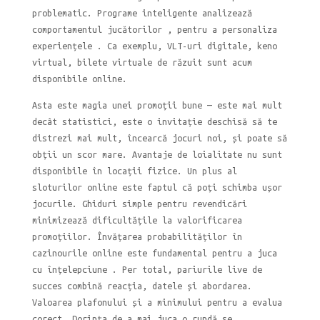
problematic. Programe inteligente analizează
comportamentul jucătorilor , pentru a personaliza
experiențele . Ca exemplu, VLT-uri digitale, keno
virtual, bilete virtuale de răzuit sunt acum
disponibile online.
Asta este magia unei promoții bune — este mai mult
decât statistici, este o invitație deschisă să te
distrezi mai mult, încearcă jocuri noi, și poate să
obții un scor mare. Avantaje de loialitate nu sunt
disponibile în locații fizice. Un plus al
sloturilor online este faptul că poți schimba ușor
jocurile. Ghiduri simple pentru revendicări
minimizează dificultățile la valorificarea
promoțiilor. Învățarea probabilităților în
cazinourile online este fundamental pentru a juca
cu înțelepciune . Per total, pariurile live de
succes combină reacția, datele și abordarea.
Valoarea plafonului și a minimului pentru a evalua
corect. Dorința de a mai juca o rundă se