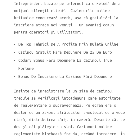
întreprinderi bazate pe internet ca o metodă de a
mulțumi clienții clienți. Cazinourile online
britanice concurează acerb, așa că gratuitări la
înscriere atrage noi veniți – un avantaj comun
pentru operatori și utilizatori.
De Top Tehnici De A Profita Prin Ruletă Online
Cazinou Gratuit Fără Depunere De 25 De Euro
Coduri Bonus Fără Depunere La Cazinoul True
Fortune
Bonus De Înscriere La Cazinou Fără Depunere
Înainte de înregistrare la un site de cazinou,
trebuie să verificați întotdeauna care autoritate
de reglementare o supraveghează. Pe ecran era o
dealer cu un zâmbet strălucitor amestecat cu o voce
clară, distribuirea cărți în cameră. Descrie cât de
des și cât plătește un slot. Cazinouri online
reglementate blochează frauda, creând încredere. În