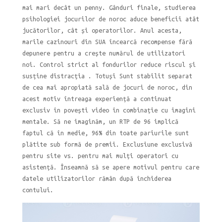
mai mari decât un penny. Gânduri finale, studierea
psihologiei jocurilor de noroc aduce beneficii atât
jucătorilor, cât și operatorilor. Anul acesta,
marile cazinouri din SUA încearcă recompense fără
depunere pentru a crește numărul de utilizatori
noi. Control strict al fondurilor reduce riscul și
susține distracția . Totuși Sunt stabilit separat
de cea mai apropiată sală de jocuri de noroc, din
acest motiv întreaga experiență a continuat
exclusiv în povești video în combinație cu imagini
mentale. Să ne imaginăm, un RTP de 96 implică
faptul că în medie, 96% din toate pariurile sunt
plătite sub formă de premii. Exclusiune exclusivă
pentru site vs. pentru mai mulți operatori cu
asistență. Înseamnă să se apere motivul pentru care
datele utilizatorilor rămân după închiderea
contului.