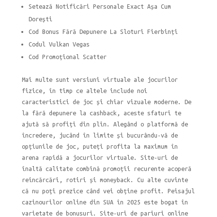
Setează Notificări Personale Exact Așa Cum
Dorești
Cod Bonus Fără Depunere La Sloturi Fierbinți
Codul Vulkan Vegas
Cod Promoțional Scatter
Mai multe sunt versiuni virtuale ale jocurilor
fizice, în timp ce altele include noi
caracteristici de joc și chiar vizuale moderne. De
la fără depunere la cashback, aceste sfaturi te
ajută să profiți din plin. Alegând o platformă de
încredere, jucând în limite și bucurându-vă de
opțiunile de joc, puteți profita la maximum în
arena rapidă a jocurilor virtuale. Site-uri de
înaltă calitate combină promoții recurente acoperă
reîncărcări, rotiri și moneyback. Cu alte cuvinte
că nu poți prezice când vei obține profit. Peisajul
cazinourilor online din SUA în 2025 este bogat în
varietate de bonusuri. Site-uri de pariuri online