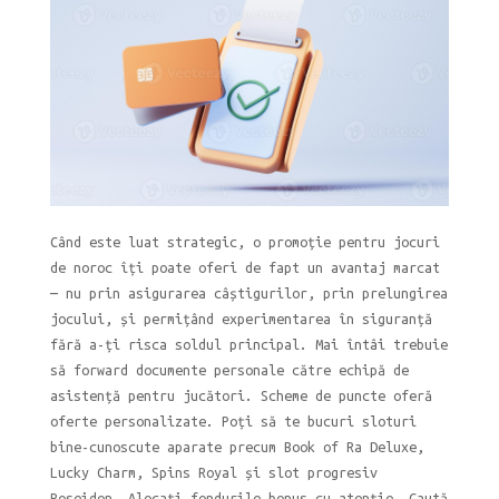
Când este luat strategic, o promoție pentru jocuri
de noroc îți poate oferi de fapt un avantaj marcat
— nu prin asigurarea câștigurilor, prin prelungirea
jocului, și permițând experimentarea în siguranță
fără a-ți risca soldul principal. Mai întâi trebuie
să forward documente personale către echipă de
asistență pentru jucători. Scheme de puncte oferă
oferte personalizate. Poți să te bucuri sloturi
bine-cunoscute aparate precum Book of Ra Deluxe,
Lucky Charm, Spins Royal și slot progresiv
Poseidon. Alocați fondurile bonus cu atenție. Caută