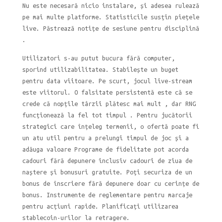
Nu este necesară nicio instalare, și adesea rulează
pe mai multe platforme. Statisticile susțin piețele
live. Păstrează notițe de sesiune pentru disciplină
.
Utilizatori s-au putut bucura fără computer,
sporind utilizabilitatea. Stabilește un buget
pentru data viitoare. Pe scurt, jocul live-stream
este viitorul. O falsitate persistentă este că se
crede că nopțile târzii plătesc mai mult , dar RNG
funcționează la fel tot timpul . Pentru jucătorii
strategici care înțeleg termenii, o ofertă poate fi
un atu util pentru a prelungi timpul de joc și a
adăuga valoare Programe de fidelitate pot acorda
cadouri fără depunere inclusiv cadouri de ziua de
naștere și bonusuri gratuite. Poți securiza de un
bonus de înscriere fără depunere doar cu cerințe de
bonus. Instrumente de reglementare pentru marcaje
pentru acțiuni rapide. Planificați utilizarea
stablecoin-urilor la retragere.