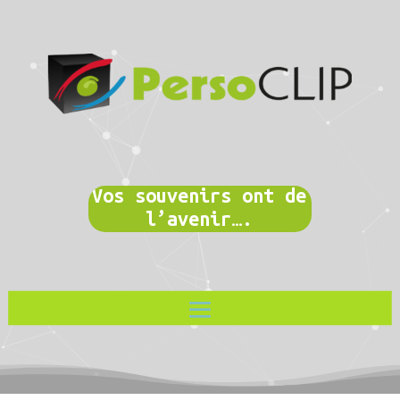
Vos souvenirs ont de
l’avenir….