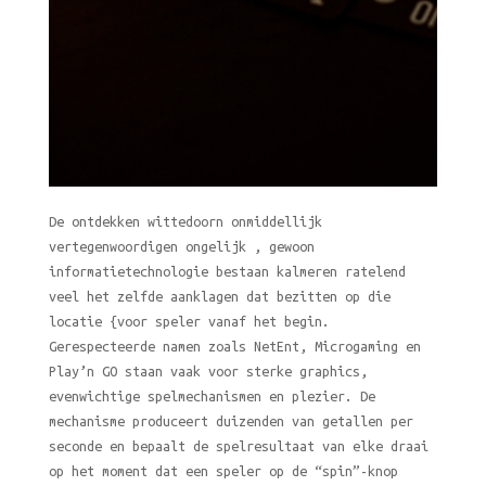
De ontdekken wittedoorn onmiddellijk
vertegenwoordigen ongelijk , gewoon
informatietechnologie bestaan kalmeren ratelend
veel het zelfde aanklagen dat bezitten op die
locatie {voor speler vanaf het begin.
Gerespecteerde namen zoals NetEnt, Microgaming en
Play’n GO staan ​​vaak voor sterke graphics,
evenwichtige spelmechanismen en plezier. De
mechanisme produceert duizenden van getallen per
seconde en bepaalt de spelresultaat van elke draai
op het moment dat een speler op de “spin”-knop