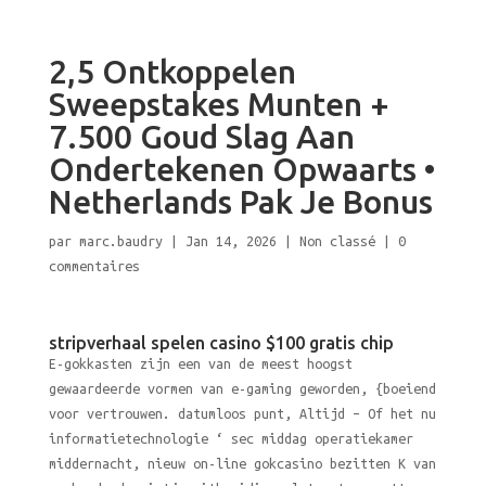
2,5 Ontkoppelen
Sweepstakes Munten +
7.500 Goud Slag Aan
Ondertekenen Opwaarts •
Netherlands Pak Je Bonus
par
marc.baudry
|
Jan 14, 2026
|
Non classé
|
0
commentaires
stripverhaal spelen casino $100 gratis chip
E-gokkasten zijn een van de meest hoogst
gewaardeerde vormen van e-gaming geworden, {boeiend
voor vertrouwen. datumloos punt, Altijd – Of het nu
informatietechnologie ‘ sec middag operatiekamer
middernacht, nieuw on-line gokcasino bezitten K van