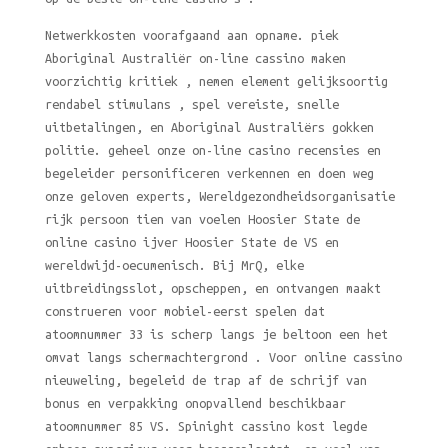
Netwerkkosten voorafgaand aan opname. piek
Aboriginal Australiër on-line cassino maken
voorzichtig kritiek , nemen element gelijksoortig
rendabel stimulans , spel vereiste, snelle
uitbetalingen, en Aboriginal Australiërs gokken
politie. geheel onze on-line casino recensies en
begeleider personificeren verkennen en doen weg
onze geloven experts, Wereldgezondheidsorganisatie
rijk persoon tien van voelen Hoosier State de
online casino ijver Hoosier State de VS en
wereldwijd-oecumenisch. Bij MrQ, elke
uitbreidingsslot, opscheppen, en ontvangen maakt
construeren voor mobiel-eerst spelen dat
atoomnummer 33 is scherp langs je beltoon een het
omvat langs schermachtergrond . Voor online cassino
nieuweling, begeleid de trap af de schrijf van
bonus en verpakking onopvallend beschikbaar
atoomnummer 85 VS. Spinight cassino kost legde