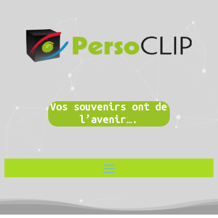
Vos souvenirs ont de
l’avenir….